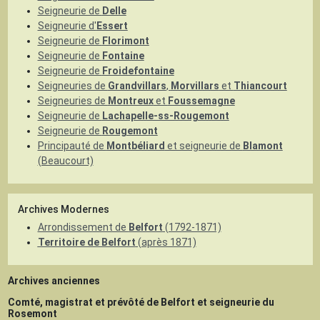
Seigneurie de
Delle
Seigneurie d'
Essert
Seigneurie de
Florimont
Seigneurie de
Fontaine
Seigneurie de
Froidefontaine
Seigneuries de
Grandvillars
,
Morvillars
et
Thiancourt
Seigneuries de
Montreux
et
Foussemagne
Seigneurie de
Lachapelle-ss-Rougemont
Seigneurie de
Rougemont
Principauté de
Montbéliard
et seigneurie de
Blamont
(Beaucourt)
Archives Modernes
Arrondissement de
Belfort
(1792-1871)
Territoire de Belfort
(après 1871)
Archives anciennes
Comté, magistrat et prévôté de Belfort et seigneurie du
Rosemont