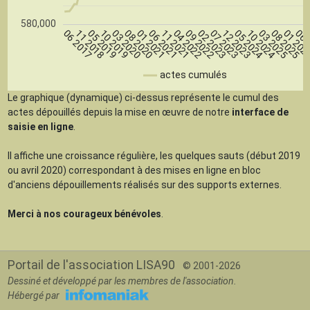
580,000
10 2019
11 2021
12 2023
01 202
03 2020
04 2022
05 2024
06 
06 2017
08 2020
09 2022
10 2024
11 2018
01 2021
02 2023
03 2025
05 2019
06 2021
07 2023
08 2025
actes cumulés
Le graphique (dynamique) ci-dessus représente le cumul des
actes dépouillés depuis la mise en œuvre de notre
interface de
saisie en ligne
.
Il affiche une croissance régulière, les quelques sauts (début 2019
ou avril 2020) correspondant à des mises en ligne en bloc
d'anciens dépouillements réalisés sur des supports externes.
Merci à nos courageux bénévoles
.
Portail de l'association LISA90
© 2001-2026
Dessiné et développé par les membres de l'association.
Hébergé par