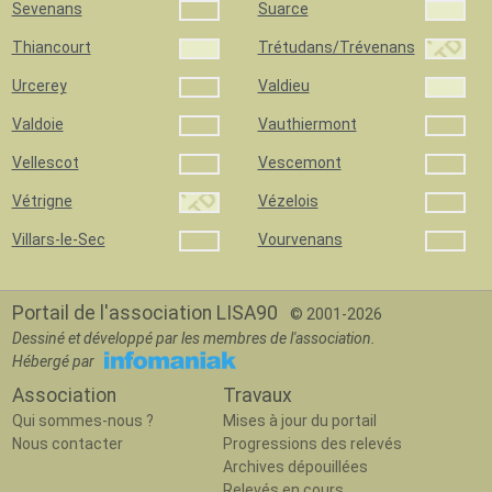
Sevenans
Suarce
Thiancourt
Trétudans/Trévenans
Urcerey
Valdieu
Valdoie
Vauthiermont
Vellescot
Vescemont
Vétrigne
Vézelois
Villars-le-Sec
Vourvenans
Portail de l'association LISA90
© 2001-2026
Dessiné et développé par les membres de l'association.
Hébergé par
Association
Travaux
Qui sommes-nous ?
Mises à jour du portail
Nous contacter
Progressions des relevés
Archives dépouillées
Relevés en cours