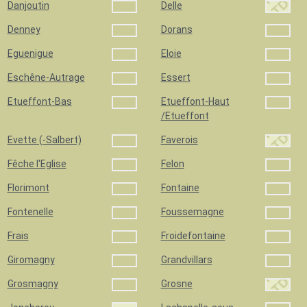
Danjoutin
Delle
Denney
Dorans
Eguenigue
Eloie
Eschêne-Autrage
Essert
Etueffont-Bas
Etueffont-Haut
/Etueffont
Evette (-Salbert)
Faverois
Fêche l'Eglise
Felon
Florimont
Fontaine
Fontenelle
Foussemagne
Frais
Froidefontaine
Giromagny
Grandvillars
Grosmagny
Grosne