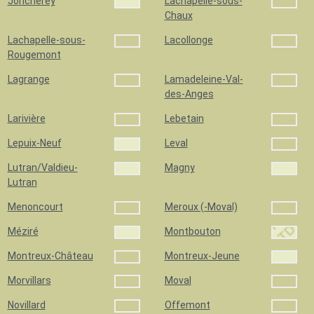
Joncherey
Lachapelle-sous-
Chaux
Lachapelle-sous-
Lacollonge
Rougemont
Lagrange
Lamadeleine-Val-
des-Anges
Larivière
Lebetain
Lepuix-Neuf
Leval
Lutran/Valdieu-
Magny
Lutran
Menoncourt
Meroux (-Moval)
Méziré
Montbouton
Montreux-Château
Montreux-Jeune
Morvillars
Moval
Novillard
Offemont