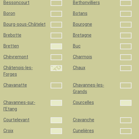
Bessoncourt
Bethonvilliers
Boron
Botans
Bourg-sous-Châtelet
Bourogne
Brebotte
Bretagne
Bretten
Buc
Chèvremont
Charmois
Châtenois-les-
Chaux
Forges
Chavanatte
Chavannes-les-
Grands
Chavannes-sur-
Courcelles
l'Etang
Courtelevant
Cravanche
Croix
Cunelières