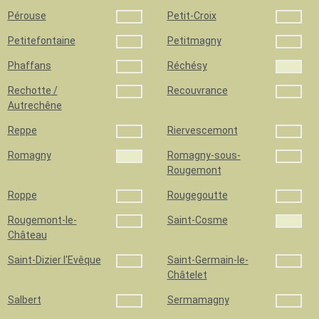
Pérouse
Petit-Croix
Petitefontaine
Petitmagny
Phaffans
Réchésy
Rechotte /
Recouvrance
Autrechêne
Reppe
Riervescemont
Romagny
Romagny-sous-
Rougemont
Roppe
Rougegoutte
Rougemont-le-
Saint-Cosme
Château
Saint-Dizier l'Evêque
Saint-Germain-le-
Châtelet
Salbert
Sermamagny