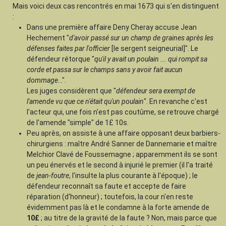
Mais voici deux cas rencontrés en mai 1673 qui s'en distinguent
:
Dans une première affaire Deny Cheray accuse Jean
Hechement "
d'avoir passé sur un champ de graines après les
défenses faites par l'officier
[le sergent seigneurial]". Le
défendeur rétorque "
qu'il y avait un poulain ... qui rompit sa
corde et passa sur le champs sans y avoir fait aucun
dommage
...".
Les juges considèrent que "
défendeur sera exempt de
l'amende vu que ce n'était qu'un poulain
". En revanche c'est
l'acteur qui, une fois n'est pas coutûme, se retrouve chargé
de l'amende "simple" de 1£ 10s.
Peu après, on assiste à une affaire opposant deux barbiers-
chirurgiens : maître André Sanner de Dannemarie et maître
Melchior Clavé de Foussemagne ; apparemment ils se sont
un peu énervés et le second à injurié le premier (il l'a traité
de
jean-foutre
, l'insulte la plus courante à l'époque) ; le
défendeur reconnaît sa faute et accepte de faire
réparation (d'honneur) ; toutefois, la cour n'en reste
évidemment pas là et le condamne à la forte amende de
10£
; au titre de la gravité de la faute ? Non, mais parce que