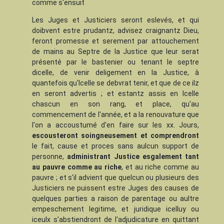
comme s'ensuit
Les Juges et Justiciers seront eslevés, et qui
doibvent estre prudantz, advisez craignantz Dieu,
feront promesse et serement par attouchement
de mains au Septre de la Justice que leur serat
présenté par le bastenier ou tenant le septre
dicelle, de venir deligement en la Justice, à
quantefois qu'Icelle se debvrat tenir, et que de ce ilz
en seront advertis ; et estantz assis en Icelle
chascun en son rang, et place, qu'au
commencement de l'année, et a la renouvature que
l'on a accoustumé d'en faire sur les xx. Jours,
escousteront soingneusement et comprendront
le fait, cause et proces sans aulcun support de
personne,
administrant Justice esgalement
tant
au pauvre comme au riche
, et au riche comme au
pauvre ; et s'il advient que quelcun ou plusieurs des
Justiciers ne puissent estre Juges des causes de
quelques parties a raison de parentage ou aultre
empeschement legitime, et juridique icelluy ou
iceulx s'abstiendront de l'adjudicature en quittant