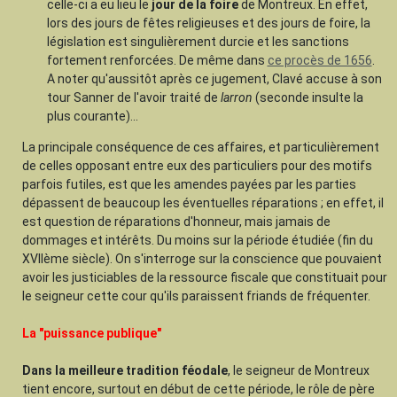
celle-ci a eu lieu le
jour de la foire
de Montreux. En effet,
lors des jours de fêtes religieuses et des jours de foire, la
législation est singulièrement durcie et les sanctions
fortement renforcées. De même dans
ce procès de 1656
.
A noter qu'aussitôt après ce jugement, Clavé accuse à son
tour Sanner de l'avoir traité de
larron
(seconde insulte la
plus courante)...
La principale conséquence de ces affaires, et particulièrement
de celles opposant entre eux des particuliers pour des motifs
parfois futiles, est que les amendes payées par les parties
dépassent de beaucoup les éventuelles réparations ; en effet, il
est question de réparations d'honneur, mais jamais de
dommages et intérêts. Du moins sur la période étudiée (fin du
XVIIème siècle). On s'interroge sur la conscience que pouvaient
avoir les justiciables de la ressource fiscale que constituait pour
le seigneur cette cour qu'ils paraissent friands de fréquenter.
La "puissance publique"
Dans la meilleure tradition féodale
, le seigneur de Montreux
tient encore, surtout en début de cette période, le rôle de père