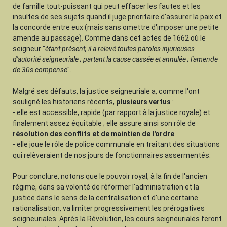
de famille tout-puissant qui peut effacer les fautes et les
insultes de ses sujets quand il juge prioritaire d'assurer la paix et
la concorde entre eux (mais sans omettre d'imposer une petite
amende au passage). Comme dans cet actes de 1662 où le
seigneur "
étant présent, il a relevé toutes paroles injurieuses
d'autorité seigneuriale ; partant la cause cassée et annulée ; l'amende
de 30s compense
".
Malgré ses défauts, la justice seigneuriale a, comme l'ont
souligné les historiens récents,
plusieurs vertus
:
- elle est accessible, rapide (par rapport à la justice royale) et
finalement assez équitable ; elle assure ainsi son rôle de
résolution des conflits et de maintien de l'ordre
.
- elle joue le rôle de police communale en traitant des situations
qui relèveraient de nos jours de fonctionnaires assermentés.
Pour conclure, notons que le pouvoir royal, à la fin de l'ancien
régime, dans sa volonté de réformer l'administration et la
justice dans le sens de la centralisation et d'une certaine
rationalisation, va limiter progressivement les prérogatives
seigneuriales. Après la Révolution, les cours seigneuriales feront