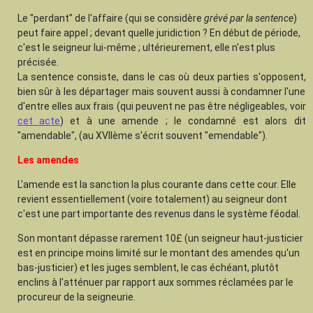
Le "perdant" de l'affaire (qui se considère
grévé par la sentence
)
peut faire appel ; devant quelle juridiction ? En début de période,
c'est le seigneur lui-même ; ultérieurement, elle n'est plus
précisée.
La sentence consiste, dans le cas où deux parties s'opposent,
bien sûr à les départager mais souvent aussi à condamner l'une
d'entre elles aux frais (qui peuvent ne pas être négligeables, voir
cet acte
) et à une amende ; le condamné est alors dit
"amendable", (au XVIIème s'écrit souvent "emendable").
Les amendes
L'amende est la sanction la plus courante dans cette cour. Elle
revient essentiellement (voire totalement) au seigneur dont
c'est une part importante des revenus dans le système féodal.
Son montant dépasse rarement 10£ (un seigneur haut-justicier
est en principe moins limité sur le montant des amendes qu'un
bas-justicier) et les juges semblent, le cas échéant, plutôt
enclins à l'atténuer par rapport aux sommes réclamées par le
procureur de la seigneurie.