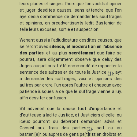
leurs places et sieges, l'hors que l'on vouldrat opiner
et juger desdites causes, sans attendre que l'on
aye desia commencé de demander les souffrages
et opinions, en preadvertisants ledit Bastenier de
telle leurs excuses, sortie et suspection.
Wenant aussi a l'adiudicature desdites causes, que
se feront avec
silence, et modération en l'absence
des parties
, et au plus
secrètement
que faire se
pourrat, sera diligemment observé que celuy des
Juges auquel aurat été commandé de rapporter la
sentence des aultres et de toute la Justice
, ayt
(1)
a demander les suffrages, voix et opinions des
aultres par ordre, l'un apres l'aultre et chascun avec
patience iusques a ce que le suffrage vienne a luy,
affin desviter confusion
S'il advenoit que la cause fust d'importance et
d'outteuse a ladite Justice, et Justiciers d'icelle, ou
iceux pourront ou debvront demander advis et
Conseil aux frais des parties
, soit ou au
(2)
basteni[e]r, ou aupres de gens pe[t]ritz en droibts et