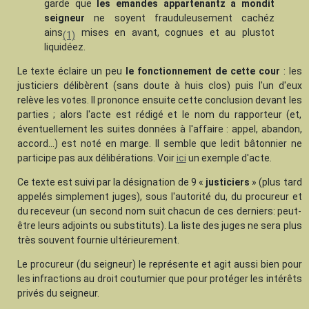
garde que
les emandes appartenantz a mondit
seigneur
ne soyent frauduleusement cachéz
ains
mises en avant, cognues et au plustot
(1)
liquidéez.
Le texte éclaire un peu
le fonctionnement de cette cour
: les
justiciers délibèrent (sans doute à huis clos) puis l'un d'eux
relève les votes. Il prononce ensuite cette conclusion devant les
parties ; alors l'acte est rédigé et le nom du rapporteur (et,
éventuellement les suites données à l'affaire : appel, abandon,
accord...) est noté en marge. Il semble que ledit bâtonnier ne
participe pas aux délibérations. Voir
ici
un exemple d'acte.
Ce texte est suivi par la désignation de 9 «
justiciers
» (plus tard
appelés simplement juges), sous l'autorité du, du procureur et
du receveur (un second nom suit chacun de ces derniers: peut-
être leurs adjoints ou substituts). La liste des juges ne sera plus
très souvent fournie ultérieurement.
Le procureur (du seigneur) le représente et agit aussi bien pour
les infractions au droit coutumier que pour protéger les intérêts
privés du seigneur.