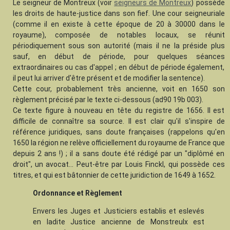
Le seigneur de Montreux (voir
seigneurs de Montreux
) possède
les droits de haute-justice dans son fief. Une cour seigneuriale
(comme il en existe à cette époque de 20 à 30000 dans le
royaume), composée de notables locaux, se réunit
périodiquement sous son autorité (mais il ne la préside plus
sauf, en début de période, pour quelques séances
extraordinaires ou cas d'appel ; en début de période également,
il peut lui arriver d'être présent et de modifier la sentence).
Cette cour, probablement très ancienne, voit en 1650 son
règlement précisé par le texte ci-dessous (ad90 19b 003).
Ce texte figure à nouveau en tête du registre de 1656. Il est
difficile de connaître sa source. Il est clair qu'il s'inspire de
référence juridiques, sans doute françaises (rappelons qu'en
1650 la région ne relève officiellement du royaume de France que
depuis 2 ans !) ; il a sans doute été rédigé par un "diplômé en
droit", un avocat... Peut-être par Louis Finckl, qui possède ces
titres, et qui est bâtonnier de cette juridiction de 1649 à 1652.
Ordonnance et Règlement
Envers les Juges et Justiciers establis et eslevés
en ladite Justice ancienne de Monstreulx est