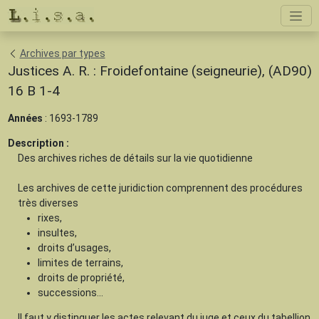
Archives par types
Justices A. R. : Froidefontaine (seigneurie), (AD90)
16 B 1-4
Années
: 1693-1789
Description :
Des archives riches de détails sur la vie quotidienne
Les archives de cette juridiction comprennent des procédures
très diverses
rixes,
insultes,
droits d’usages,
limites de terrains,
droits de propriété,
successions...
Il faut y distinguer les actes relevant du juge et ceux du tabellion