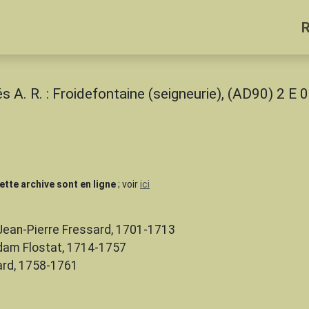
és A. R. : Froidefontaine (seigneurie), (AD90) 2 E
tte archive sont en ligne
; voir
ici
Jean-Pierre Fressard, 1701-1713
dam Flostat, 1714-1757
ard, 1758-1761