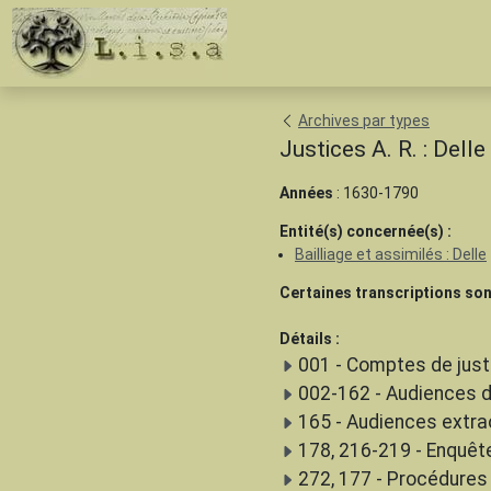
Archives par types
Justices A. R. : Dell
Années
: 1630-1790
Entité(s) concernée(s) :
Bailliage et assimilés : Delle
Certaines transcriptions son
Détails :
001 - Comptes de just
002-162 - Audiences d
165 - Audiences extra
178, 216-219 - Enquêt
272, 177 - Procédures 