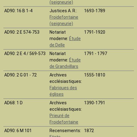
(seigneurie)
AD90
: 16 B 1-4
Justices A. R.:
1693-1789
Froidefontaine
(seigneurie)
AD90
: 2 E 574-753
Notariat
1791-1920
moderne:
Étude
de Delle
AD90
: 2 E 4 / 569-573
Notariat
1791 - 1797
moderne:
Étude
de Grandvillars
AD90
: 2 G 01 - 72
Archives
1555-1810
ecclésiastiques:
Fabriques des
églises
AD68
: 1 D
Archives
1390-1791
ecclésiastiques:
Prieuré de
Froidefontaine
AD90
: 6 M 101
Recensements:
1872
Etats