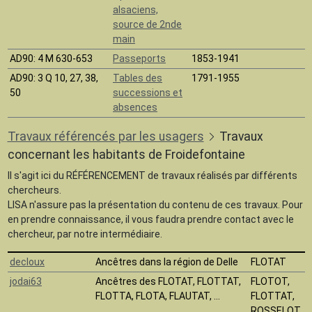
alsaciens,
source de 2nde
main
AD90
: 4 M 630-653
Passeports
1853-1941
AD90
: 3 Q 10, 27, 38,
Tables des
1791-1955
50
successions et
absences
Travaux référencés par les usagers
Travaux
concernant les habitants de Froidefontaine
Il s'agit ici du RÉFÉRENCEMENT de travaux réalisés par différents
chercheurs.
LISA n'assure pas la présentation du contenu de ces travaux. Pour
en prendre connaissance, il vous faudra prendre contact avec le
chercheur, par notre intermédiaire.
decloux
Ancêtres dans la région de Delle
FLOTAT
jodai63
Ancêtres des FLOTAT, FLOTTAT,
FLOTOT,
FLOTTA, FLOTA, FLAUTAT, ...
FLOTTAT,
ROSSELOT,