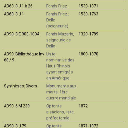
AD68
: 8 J 1 à 26
Fonds Friez
1530-1871
AD68
: 8 J 1
Fonds Friez :
1530-1763
Delle
(seigneurie)
AD90
: 3 E 903-1004
Fonds Mazarin,
1320-1789
seigneurie de
Delle
AD90
: Bibliothèque Inv
Liste
1800-1870
68 / 9
nominative des
Haut-Rhinois
ayant emigrés
en Amérique
Synthèses
: Divers
Monuments aux
morts, 1ère
guerre mondiale
AD90
: 6 M 239
Optants
1872
alsaciens, liste
préfectorale
AD90
: 8 J 79
Optants
1871-1872