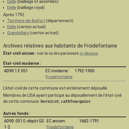
Delle
(bailliage et assimilés)
Delle
(bailliage royal)
Après 1792
Territoire-de-Belfort
(département)
Delle
(canton actuel)
Grandvillars
(canton actuel)
Archives relatives aux habitants de Froidefontaine
État-civil ancien :
voir la ou les paroisses
ci-dessus
État-civil moderne :
AD90 1 E 051
EC moderne :
1792-1900
Froidefontaine
L'état-civil de cette commune est
entièrement dépouillé.
Membres de LISA ayant participé au dépouillement de l'état-civil
de cette commune :
hernicot
,
cathfoucquier
.
Autres fonds :
AD90
: 051 E-dépôt GG
EC ancien:
1682-1791
1-2
Froidefontaine