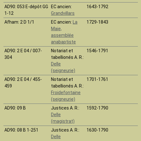
AD90
: 053 E-dépôt GG
EC ancien:
1643-1792
1-12
Grandvillars
Afham
: 2 D 1/1
EC ancien:
La
1729-1843
Maie,
assemblée
anabaptiste
AD90
: 2 E 04 / 007-
Notariat et
1546-1791
304
tabellionés A. R.:
Delle
(seigneurie)
AD90
: 2 E 04 / 455-
Notariat et
1701-1761
459
tabellionés A. R.:
Froidefontaine
(seigneurie)
AD90
: 09 B
Justices A. R.:
1592-1790
Delle
(magistrat)
AD90
: 08 B 1-251
Justices A. R.:
1630-1790
Delle