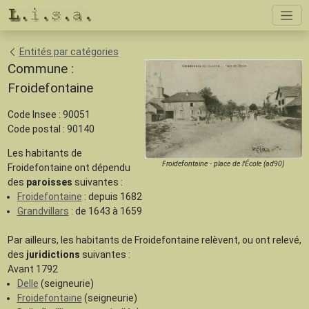
Entités par catégories
Commune :
Froidefontaine
Code Insee : 90051
Code postal : 90140
Les habitants de
Froidefontaine - place de l'École (ad90)
Froidefontaine ont dépendu
des
paroisses
suivantes :
Froidefontaine
: depuis 1682
Grandvillars
: de 1643 à 1659
Par ailleurs, les habitants de Froidefontaine relèvent, ou ont relevé,
des
juridictions
suivantes :
Avant 1792
Delle
(seigneurie)
Froidefontaine
(seigneurie)