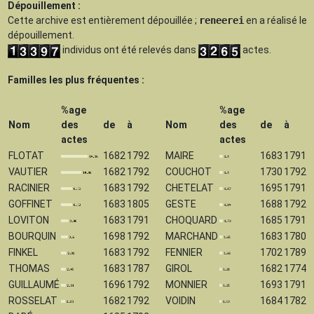
Dépouillement :
Cette archive est
entièrement dépouillée
;
reneerei
en a réalisé le
dépouillement.
individus ont été relevés dans
actes.
Familles les plus fréquentes :
%age
%age
Nom
des
de
à
Nom
des
de
à
actes
actes
FLOTAT
1682
1792
MAIRE
1683
1791
VAUTIER
1682
1792
COUCHOT
1730
1792
RACINIER
1683
1792
CHETELAT
1695
1791
GOFFINET
1683
1805
GESTE
1688
1792
LOVITON
1683
1791
CHOQUARD
1685
1791
BOURQUIN
1698
1792
MARCHAND
1683
1780
FINKEL
1683
1792
FENNIER
1702
1789
THOMAS
1683
1787
GIROL
1682
1774
GUILLAUMÉ
1696
1792
MONNIER
1693
1791
ROSSELAT
1682
1792
VOIDIN
1684
1782