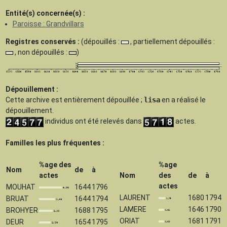
Entité(s) concernée(s) :
Paroisse : Grandvillars
Registres conservés :
(dépouillés :
, partiellement dépouillés :
, non dépouillés :
)
Dépouillement :
Cette archive est
entièrement dépouillée
;
lisa
en a réalisé le
dépouillement.
individus ont été relevés dans
actes.
Familles les plus fréquentes :
%age des
%age
Nom
de
à
actes
Nom
des
de
à
actes
MOUHAT
1644
1796
LAURENT
1680
1794
BRUAT
1644
1794
LAMERE
1646
1790
BROHYER
1688
1795
ORIAT
1681
1791
DEUR
1654
1795