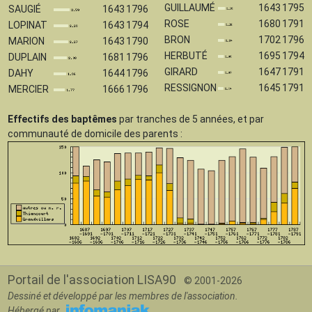
GUILLAUMÉ
1643
1795
SAUGIÉ
1643
1796
ROSE
1680
1791
LOPINAT
1643
1794
BRON
1702
1796
MARION
1643
1790
HERBUTÉ
1695
1794
DUPLAIN
1681
1796
GIRARD
1647
1791
DAHY
1644
1796
RESSIGNON
1645
1791
MERCIER
1666
1796
Effectifs des baptêmes
par tranches de 5 années, et par
communauté de domicile des parents :
Portail de l'association LISA90
© 2001-2026
Dessiné et développé par les membres de l'association.
Hébergé par