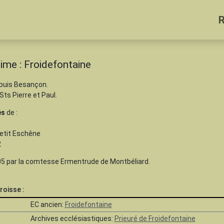
ime : Froidefontaine
 puis Besançon.
Sts Pierre et Paul.
és
de :
 Petit Eschêne
2
105 par la comtesse Ermentrude de Montbéliard.
roisse :
EC ancien:
Froidefontaine
Archives ecclésiastiques:
Prieuré de Froidefontaine