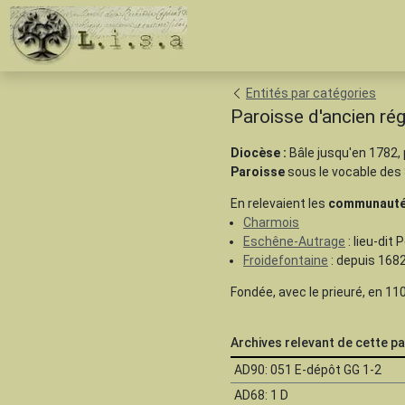
Entités par catégories
Paroisse d'ancien rég
Diocèse :
Bâle jusqu'en 1782,
Paroisse
sous le vocable des 
En relevaient les
communaut
Charmois
Eschêne-Autrage
: lieu-dit
Froidefontaine
: depuis 168
Fondée, avec le prieuré, en 1
Archives relevant de cette pa
AD90: 051 E-dépôt GG 1-2
AD68: 1 D