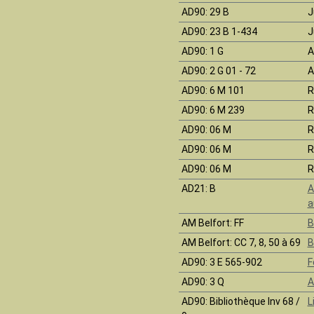
AD90
: 29 B
J
AD90
: 23 B 1-434
J
AD90
: 1 G
A
AD90
: 2 G 01 - 72
A
AD90
: 6 M 101
R
AD90
: 6 M 239
R
AD90
: 06 M
R
AD90
: 06 M
R
AD90
: 06 M
R
AD21
: B
A
a
AM Belfort
: FF
B
AM Belfort
: CC 7, 8, 50 à 69
B
AD90
: 3 E 565-902
F
AD90
: 3 Q
A
AD90
: Bibliothèque Inv 68 /
L