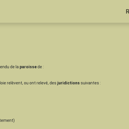
pendu de la
paroisse
de :
loie relèvent, ou ont relevé, des
juridictions
suivantes :
tement)