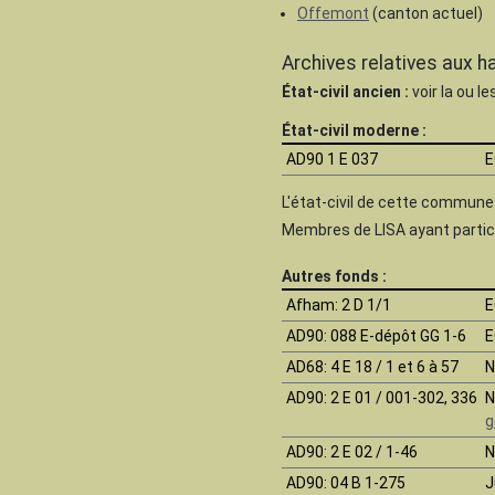
Offemont
(canton actuel)
Archives relatives aux h
État-civil ancien :
voir la ou l
État-civil moderne :
AD90 1 E 037
E
L'état-civil de cette commun
Membres de LISA ayant partici
Autres fonds :
Afham
: 2 D 1/1
E
AD90
: 088 E-dépôt GG 1-6
E
AD68
: 4 E 18 / 1 et 6 à 57
N
AD90
: 2 E 01 / 001-302, 336
N
g
AD90
: 2 E 02 / 1-46
N
AD90
: 04 B 1-275
J