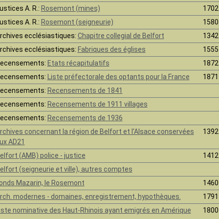
ustices A. R.:
Rosemont (mines)
1702
ustices A. R.:
Rosemont (seigneurie)
1580
rchives ecclésiastiques:
Chapitre collegial de Belfort
1342
rchives ecclésiastiques:
Fabriques des églises
1555
ecensements:
Etats récapitulatifs
1872
ecensements:
Liste préfectorale des optants pour la France
1871
ecensements:
Recensements de 1841
ecensements:
Recensements de 1911 villages
ecensements:
Recensements de 1936
rchives concernant la région de Belfort et l'Alsace conservées
1392
ux AD21
elfort (AMB) police - justice
1412
elfort (seigneurie et ville), autres comptes
onds Mazarin, le Rosemont
1460
rch. modernes - domaines, enregistrement, hypothèques.
1791
iste nominative des Haut-Rhinois ayant emigrés en Amérique
1800