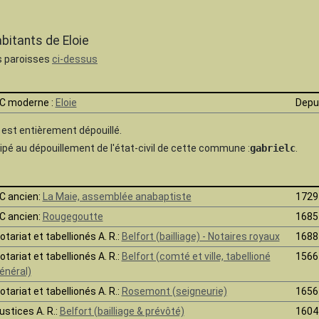
abitants de Eloie
es paroisses
ci-dessus
C moderne :
Eloie
Depu
e est
entièrement dépouillé.
pé au dépouillement de l'état-civil de cette commune :
gabrielc
.
C ancien:
La Maie, assemblée anabaptiste
1729
C ancien:
Rougegoutte
1685
otariat et tabellionés A. R.:
Belfort (bailliage) - Notaires royaux
1688
otariat et tabellionés A. R.:
Belfort (comté et ville, tabellioné
1566
énéral)
otariat et tabellionés A. R.:
Rosemont (seigneurie)
1656
ustices A. R.:
Belfort (bailliage & prévôté)
1604