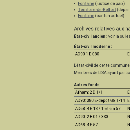
Fontaine
(justice de paix)
Territoire-de-Belfort
(dépar
Fontaine
(canton actuel)
Archives relatives aux 
État-civil ancien :
voir la ou l
État-civil moderne :
AD90 1 E 080
E
L'état-civil de cette commun
Membres de LISA ayant partici
Autres fonds :
Afham
: 2 D 1/1
E
AD90
: 080 E-dépôt GG 1-14
E
AD68
: 4 E 18 / 1 et 6 à 57
N
AD90
: 2 E 01 / 333
N
AD68
: 4 E 57
N