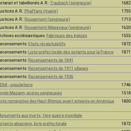
otariat et tabellionés A. R.:
Traubach (seigneurie)
1682
ustices A. R.:
Phaffans (mairie)
1755
ustices A. R.:
Rougemont (seigneurie)
1713
ustices A. R.:
Rougemont-Masevaux (seigneurie)
1620
rchives ecclésiastiques:
Fabriques des églises
1555
ecensements:
Etats récapitulatifs
1872
ecensements:
Liste préfectorale des optants pour la France
1871
ecensements:
Recensements de 1841
ecensements:
Recensements de 1911 villages
ecensements:
Recensements de 1936
D68 - populations
1746
onds Mazarin, autres seigneuries
1518
iste nominative des Haut-Rhinois ayant emigrés en Amérique
1800
onuments aux morts, 1ère guerre mondiale
ptants alsaciens, liste préfectorale
1872