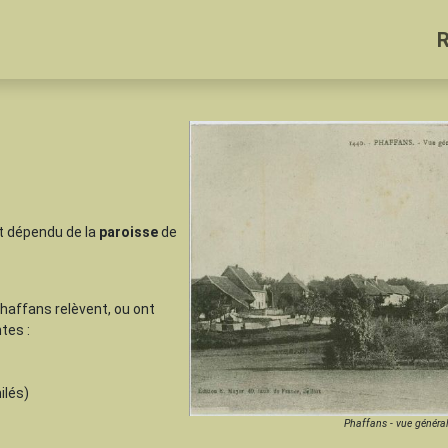
t dépendu de la
paroisse
de
Phaffans relèvent, ou ont
tes :
ilés)
Phaffans - vue généra