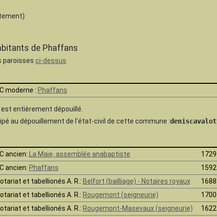
tement)
habitants de Phaffans
es paroisses
ci-dessus
C moderne :
Phaffans
e est
entièrement dépouillé.
pé au dépouillement de l'état-civil de cette commune :
deniscavalot
C ancien:
La Maie, assemblée anabaptiste
1729
C ancien:
Phaffans
1592
otariat et tabellionés A. R.:
Belfort (bailliage) - Notaires royaux
1688
otariat et tabellionés A. R.:
Rougemont (seigneurie)
1700
otariat et tabellionés A. R.:
Rougemont-Masevaux (seigneurie)
1622