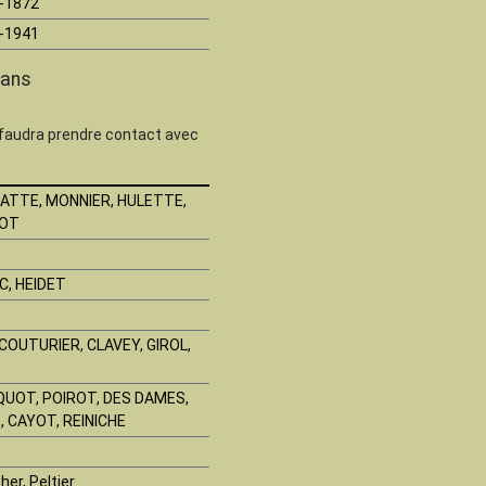
-1872
-1941
fans
 faudra prendre contact avec
ATTE, MONNIER, HULETTE,
YOT
C, HEIDET
COUTURIER, CLAVEY, GIROL,
QUOT, POIROT, DES DAMES,
, CAYOT, REINICHE
er, Peltier