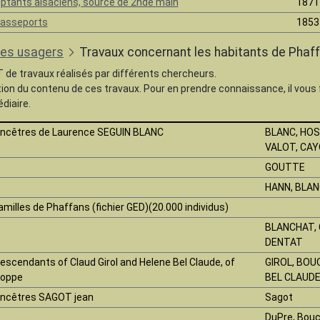
ptants alsaciens, source de 2nde main
1871
asseports
1853
les usagers
Travaux concernant les habitants de Phaf
T de travaux réalisés par différents chercheurs.
tion du contenu de ces travaux. Pour en prendre connaissance, il vous
diaire.
ncêtres de Laurence SEGUIN BLANC
BLANC, HOS
VALOT, CA
GOUTTE
HANN, BLAN
amilles de Phaffans (fichier GED)(20.000 individus)
BLANCHAT, 
DENTAT
escendants of Claud Girol and Helene Bel Claude, of
GIROL, BOU
oppe
BEL CLAUDE
ncêtres SAGOT jean
Sagot
DuPre, Bouch