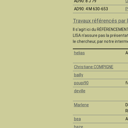
AD90
: 8 J 79
O
AD90
: 4 M 630-653
P
Travaux référencés par 
Il s'agit ici du RÉFÉRENCEMEN
LISA n'assure pas la présenta
le chercheur, par notre intermé
helias
A
Christiane COMPIGNE
bailly
poupi90
f
deville
Marlene
D
R
bea
A
haze