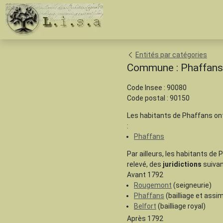
Entités par catégories
Commune : Phaffans
Code Insee : 90080
Code postal : 90150
Les habitants de Phaffans on
:
Phaffans
Par ailleurs, les habitants de 
relevé, des
juridictions
suivan
Avant 1792
Rougemont
(seigneurie)
Phaffans
(bailliage et assim
Belfort
(bailliage royal)
Après 1792