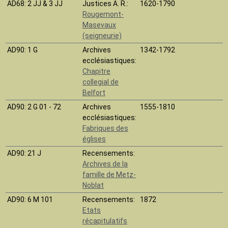
AD68
: 2 JJ & 3 JJ
Justices A. R.:
1620-1790
Rougemont-
Masevaux
(seigneurie)
AD90
: 1 G
Archives
1342-1792
ecclésiastiques:
Chapitre
collegial de
Belfort
AD90
: 2 G 01 - 72
Archives
1555-1810
ecclésiastiques:
Fabriques des
églises
AD90
: 21 J
Recensements:
Archives de la
famille de Metz-
Noblat
AD90
: 6 M 101
Recensements:
1872
Etats
récapitulatifs