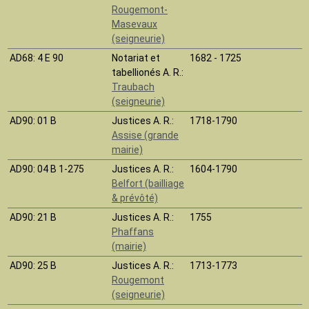
Rougemont-
Masevaux
(seigneurie)
AD68
: 4 E 90
Notariat et
1682 - 1725
tabellionés A. R.:
Traubach
(seigneurie)
AD90
: 01 B
Justices A. R.:
1718-1790
Assise (grande
mairie)
AD90
: 04 B 1-275
Justices A. R.:
1604-1790
Belfort (bailliage
& prévôté)
AD90
: 21 B
Justices A. R.:
1755
Phaffans
(mairie)
AD90
: 25 B
Justices A. R.:
1713-1773
Rougemont
(seigneurie)