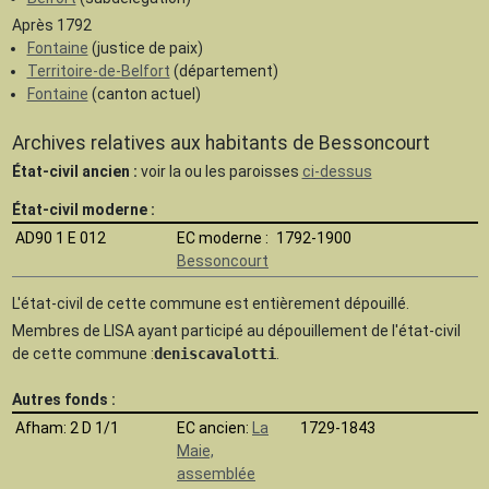
Après 1792
Fontaine
(justice de paix)
Territoire-de-Belfort
(département)
Fontaine
(canton actuel)
Archives relatives aux habitants de Bessoncourt
État-civil ancien :
voir la ou les paroisses
ci-dessus
État-civil moderne :
AD90 1 E 012
EC moderne :
1792-1900
Bessoncourt
L'état-civil de cette commune est
entièrement dépouillé.
Membres de LISA ayant participé au dépouillement de l'état-civil
de cette commune :
deniscavalotti
.
Autres fonds :
Afham
: 2 D 1/1
EC ancien:
La
1729-1843
Maie,
assemblée