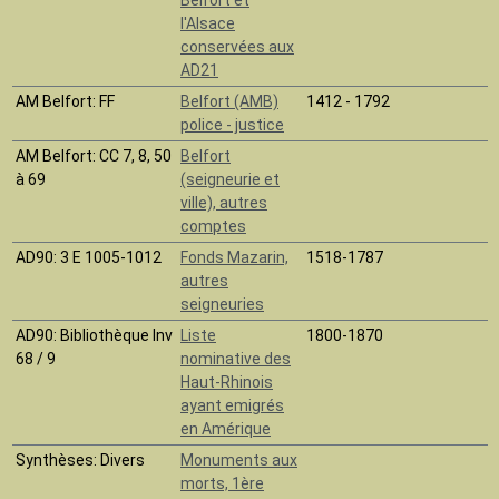
l'Alsace
conservées aux
AD21
AM Belfort
: FF
Belfort (AMB)
1412 - 1792
police - justice
AM Belfort
: CC 7, 8, 50
Belfort
à 69
(seigneurie et
ville), autres
comptes
AD90
: 3 E 1005-1012
Fonds Mazarin,
1518-1787
autres
seigneuries
AD90
: Bibliothèque Inv
Liste
1800-1870
68 / 9
nominative des
Haut-Rhinois
ayant emigrés
en Amérique
Synthèses
: Divers
Monuments aux
morts, 1ère