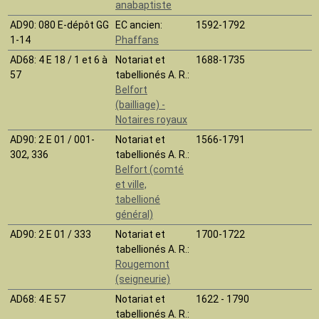
anabaptiste
AD90
: 080 E-dépôt GG
EC ancien:
1592-1792
1-14
Phaffans
AD68
: 4 E 18 / 1 et 6 à
Notariat et
1688-1735
57
tabellionés A. R.:
Belfort
(bailliage) -
Notaires royaux
AD90
: 2 E 01 / 001-
Notariat et
1566-1791
302, 336
tabellionés A. R.:
Belfort (comté
et ville,
tabellioné
général)
AD90
: 2 E 01 / 333
Notariat et
1700-1722
tabellionés A. R.:
Rougemont
(seigneurie)
AD68
: 4 E 57
Notariat et
1622 - 1790
tabellionés A. R.: