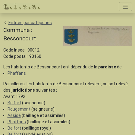
Entités par catégories
Commune :
Bessoncourt
Code Insee : 90012
Code postal : 90160
Les habitants de Bessoncourt ont dépendu de la
paroisse
de :
Phaffans
Par ailleurs, les habitants de Bessoncourt relèvent, ou ont relevé,
des
juridictions
suivantes :
Avant 1792
Belfort
(seigneurie)
Rougemont
(seigneurie)
Assise
(bailliage et assimilés)
Phaffans
(bailliage et assimilés)
Belfort
(bailliage royal)
Belfort
(subdélégation)