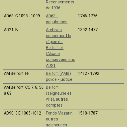
Recensements
de 1936
AD68
: C 1098 - 1099
AD68 -
1746-1776
populations
AD21
: B
Archives
1392-1477
concernant la
région de
Belfort et
l'Alsace
conservées aux
AD21
AM Belfort
: FF
Belfort (AMB)
1412 - 1792
police - justice
AM Belfort
: CC 7, 8, 50
Belfort
à 69
(seigneurie et
ville), autres
comptes
AD90
: 3 E 1005-1012
Fonds Mazarin,
1518-1787
autres
seigneuries