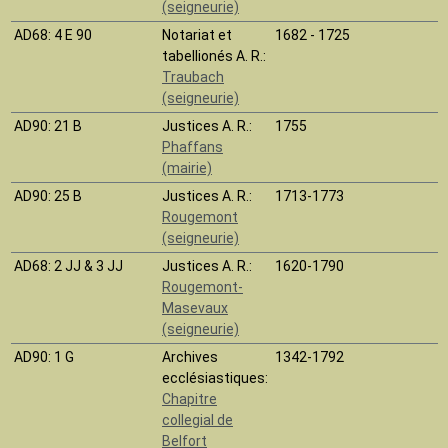
(seigneurie)
AD68
: 4 E 90
Notariat et
1682 - 1725
tabellionés A. R.:
Traubach
(seigneurie)
AD90
: 21 B
Justices A. R.:
1755
Phaffans
(mairie)
AD90
: 25 B
Justices A. R.:
1713-1773
Rougemont
(seigneurie)
AD68
: 2 JJ & 3 JJ
Justices A. R.:
1620-1790
Rougemont-
Masevaux
(seigneurie)
AD90
: 1 G
Archives
1342-1792
ecclésiastiques:
Chapitre
collegial de
Belfort