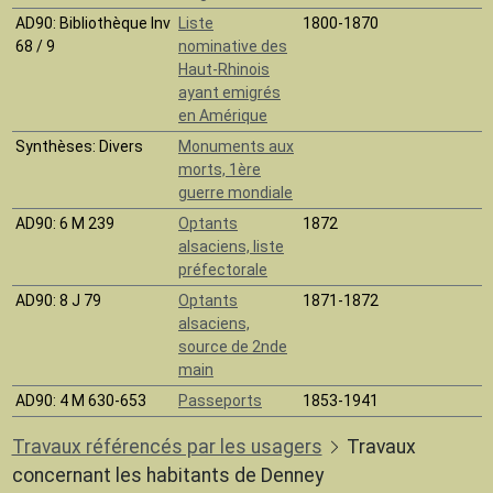
AD90
: Bibliothèque Inv
Liste
1800-1870
68 / 9
nominative des
Haut-Rhinois
ayant emigrés
en Amérique
Synthèses
: Divers
Monuments aux
morts, 1ère
guerre mondiale
AD90
: 6 M 239
Optants
1872
alsaciens, liste
préfectorale
AD90
: 8 J 79
Optants
1871-1872
alsaciens,
source de 2nde
main
AD90
: 4 M 630-653
Passeports
1853-1941
Travaux référencés par les usagers
Travaux
concernant les habitants de Denney