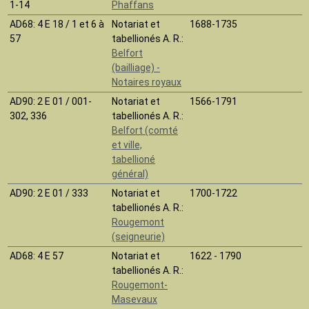
1-14
Phaffans
AD68
: 4 E 18 / 1 et 6 à
Notariat et
1688-1735
57
tabellionés A. R.:
Belfort
(bailliage) -
Notaires royaux
AD90
: 2 E 01 / 001-
Notariat et
1566-1791
302, 336
tabellionés A. R.:
Belfort (comté
et ville,
tabellioné
général)
AD90
: 2 E 01 / 333
Notariat et
1700-1722
tabellionés A. R.:
Rougemont
(seigneurie)
AD68
: 4 E 57
Notariat et
1622 - 1790
tabellionés A. R.:
Rougemont-
Masevaux