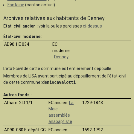
Fontaine
(canton actuel)
Archives relatives aux habitants de Denney
État-civil ancien :
voir la ou les paroisses
ci-dessus
État-civil moderne :
AD90 1 E 034
EC
moderne
:
Denney
L'état-civil de cette commune est
entièrement dépouillé.
Membres de LISA ayant participé au dépouillement de l'état-civil
de cette commune :
deniscavalotti
.
Autres fonds :
Afham
: 2 D 1/1
EC ancien:
La
1729-1843
Maie,
assemblée
anabaptiste
AD90
: 080 E-dépôt GG
EC ancien:
1592-1792