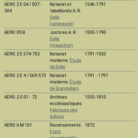
AD90
: 2 E 04 / 007-
Notariat et
1546-1791
304
tabellionés A. R.:
Delle
(seigneurie)
AD90
: 09 B
Justices A. R.:
1592-1790
Delle
(magistrat)
AD90
: 2 E 574-753
Notariat
1791-1920
moderne:
Étude
de Delle
AD90
: 2 E 4 / 569-573
Notariat
1791 - 1797
moderne:
Étude
de Grandvillars
AD90
: 2 G 01 - 72
Archives
1555-1810
ecclésiastiques:
Fabriques des
églises
AD90
: 6 M 101
Recensements:
1872
Etats
récapitulatifs