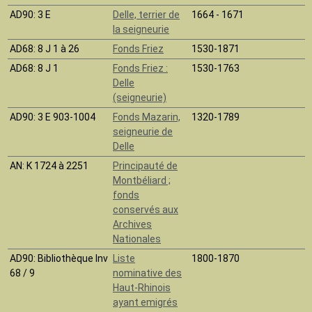
AD90
: 3 E
Delle, terrier de
1664 - 1671
la seigneurie
AD68
: 8 J 1 à 26
Fonds Friez
1530-1871
AD68
: 8 J 1
Fonds Friez :
1530-1763
Delle
(seigneurie)
AD90
: 3 E 903-1004
Fonds Mazarin,
1320-1789
seigneurie de
Delle
AN
: K 1724 à 2251
Principauté de
Montbéliard ;
fonds
conservés aux
Archives
Nationales
AD90
: Bibliothèque Inv
Liste
1800-1870
68 / 9
nominative des
Haut-Rhinois
ayant emigrés