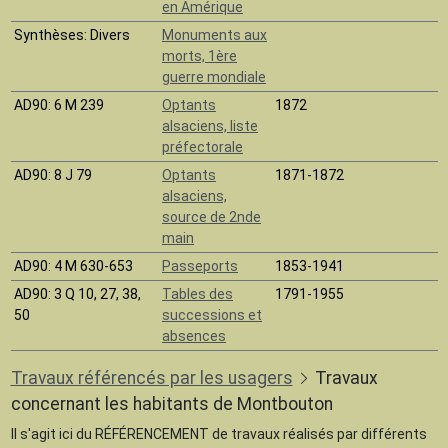
en Amérique
Synthèses
: Divers
Monuments aux
morts, 1ère
guerre mondiale
AD90
: 6 M 239
Optants
1872
alsaciens, liste
préfectorale
AD90
: 8 J 79
Optants
1871-1872
alsaciens,
source de 2nde
main
AD90
: 4 M 630-653
Passeports
1853-1941
AD90
: 3 Q 10, 27, 38,
Tables des
1791-1955
50
successions et
absences
Travaux référencés par les usagers
Travaux
concernant les habitants de Montbouton
Il s'agit ici du RÉFÉRENCEMENT de travaux réalisés par différents