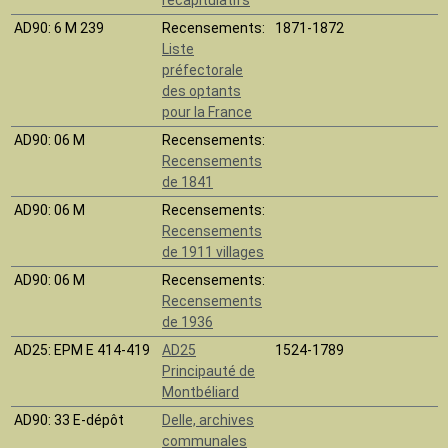
AD90
: 6 M 239
Recensements:
1871-1872
Liste
préfectorale
des optants
pour la France
AD90
: 06 M
Recensements:
Recensements
de 1841
AD90
: 06 M
Recensements:
Recensements
de 1911 villages
AD90
: 06 M
Recensements:
Recensements
de 1936
AD25
: EPM E 414-419
AD25
1524-1789
Principauté de
Montbéliard
AD90
: 33 E-dépôt
Delle, archives
communales