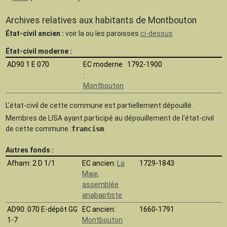
Archives relatives aux habitants de Montbouton
État-civil ancien :
voir la ou les paroisses
ci-dessus
État-civil moderne :
AD90 1 E 070
EC moderne
1792-1900
:
Montbouton
L'état-civil de cette commune est
partiellement dépouillé.
Membres de LISA ayant participé au dépouillement de l'état-civil
de cette commune :
francism
.
Autres fonds :
Afham
: 2 D 1/1
EC ancien:
La
1729-1843
Maie,
assemblée
anabaptiste
AD90
: 070 E-dépôt GG
EC ancien:
1660-1791
1-7
Montbouton