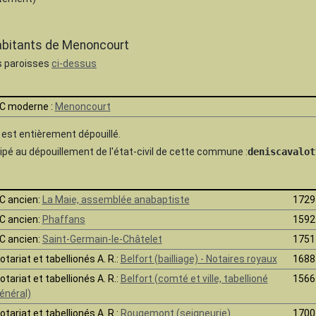
habitants de Menoncourt
es paroisses
ci-dessus
C moderne :
Menoncourt
e est
entièrement dépouillé.
pé au dépouillement de l'état-civil de cette commune :
deniscavalot
C ancien:
La Maie, assemblée anabaptiste
1729
C ancien:
Phaffans
1592
C ancien:
Saint-Germain-le-Châtelet
1751
otariat et tabellionés A. R.:
Belfort (bailliage) - Notaires royaux
1688
otariat et tabellionés A. R.:
Belfort (comté et ville, tabellioné
1566
énéral)
otariat et tabellionés A. R.:
Rougemont (seigneurie)
1700