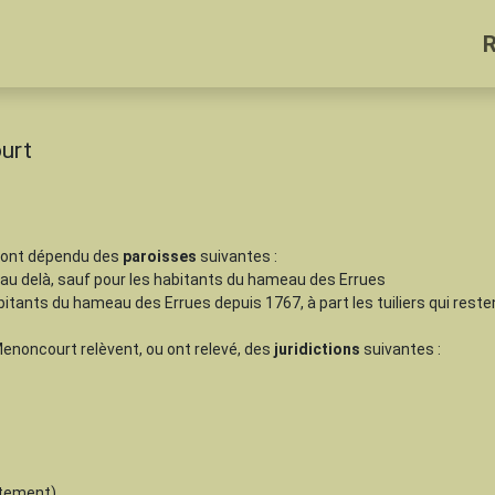
urt
 ont dépendu des
paroisses
suivantes :
 au delà, sauf pour les habitants du hameau des Errues
bitants du hameau des Errues depuis 1767, à part les tuiliers qui reste
 Menoncourt relèvent, ou ont relevé, des
juridictions
suivantes :
tement)