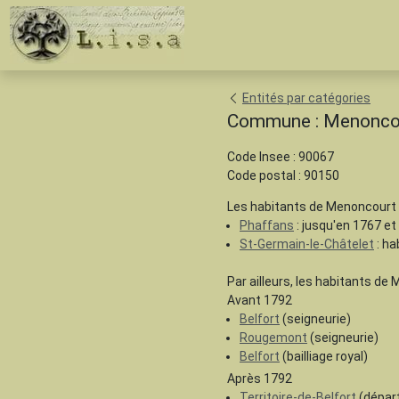
Entités par catégories
Commune : Menonco
Code Insee : 90067
Code postal : 90150
Les habitants de Menoncourt
Phaffans
: jusqu'en 1767 et
St-Germain-le-Châtelet
: ha
Par ailleurs, les habitants de
Avant 1792
Belfort
(seigneurie)
Rougemont
(seigneurie)
Belfort
(bailliage royal)
Après 1792
Territoire-de-Belfort
(dépar