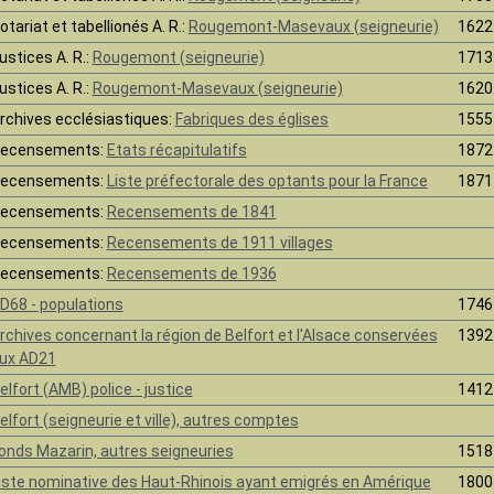
otariat et tabellionés A. R.:
Rougemont-Masevaux (seigneurie)
1622
ustices A. R.:
Rougemont (seigneurie)
1713
ustices A. R.:
Rougemont-Masevaux (seigneurie)
1620
rchives ecclésiastiques:
Fabriques des églises
1555
ecensements:
Etats récapitulatifs
1872
ecensements:
Liste préfectorale des optants pour la France
1871
ecensements:
Recensements de 1841
ecensements:
Recensements de 1911 villages
ecensements:
Recensements de 1936
D68 - populations
1746
rchives concernant la région de Belfort et l'Alsace conservées
1392
ux AD21
elfort (AMB) police - justice
1412
elfort (seigneurie et ville), autres comptes
onds Mazarin, autres seigneuries
1518
iste nominative des Haut-Rhinois ayant emigrés en Amérique
1800