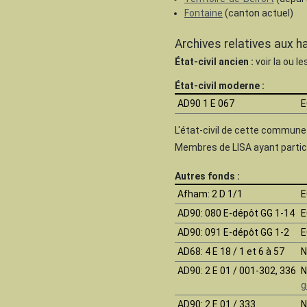
Fontaine
(canton actuel)
Archives relatives aux 
État-civil ancien :
voir la ou l
État-civil moderne :
AD90 1 E 067
E
L'état-civil de cette commun
Membres de LISA ayant partici
Autres fonds :
Afham
: 2 D 1/1
E
AD90
: 080 E-dépôt GG 1-14
E
AD90
: 091 E-dépôt GG 1-2
E
AD68
: 4 E 18 / 1 et 6 à 57
N
AD90
: 2 E 01 / 001-302, 336
N
g
AD90
: 2 E 01 / 333
N