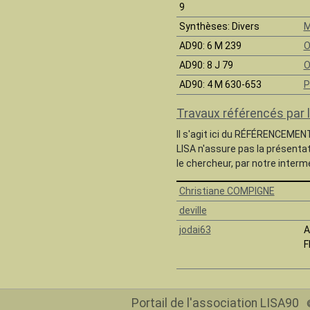
9
Synthèses
: Divers
M
AD90
: 6 M 239
O
AD90
: 8 J 79
O
AD90
: 4 M 630-653
P
Travaux référencés par 
Il s'agit ici du RÉFÉRENCEMEN
LISA n'assure pas la présenta
le chercheur, par notre intermé
Christiane COMPIGNE
deville
jodai63
A
F
Portail de l'association LISA90
©