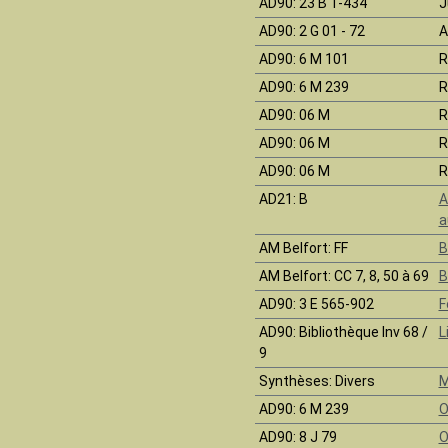
AD90
: 23 B 1-434
J
AD90
: 2 G 01 - 72
A
AD90
: 6 M 101
R
AD90
: 6 M 239
R
AD90
: 06 M
R
AD90
: 06 M
R
AD90
: 06 M
R
AD21
: B
A
a
AM Belfort
: FF
B
AM Belfort
: CC 7, 8, 50 à 69
B
AD90
: 3 E 565-902
F
AD90
: Bibliothèque Inv 68 /
L
9
Synthèses
: Divers
M
AD90
: 6 M 239
O
AD90
: 8 J 79
O