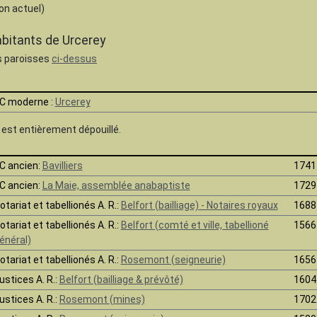
on actuel)
abitants de Urcerey
es paroisses
ci-dessus
C moderne :
Urcerey
e est
entièrement dépouillé.
C ancien:
Bavilliers
1741
C ancien:
La Maie, assemblée anabaptiste
1729
otariat et tabellionés A. R.:
Belfort (bailliage) - Notaires royaux
1688
otariat et tabellionés A. R.:
Belfort (comté et ville, tabellioné
1566
énéral)
otariat et tabellionés A. R.:
Rosemont (seigneurie)
1656
ustices A. R.:
Belfort (bailliage & prévôté)
1604
ustices A. R.:
Rosemont (mines)
1702