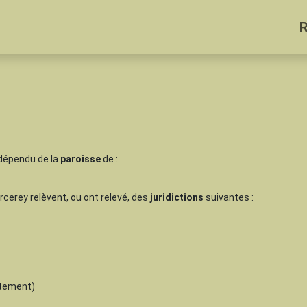
 dépendu de la
paroisse
de :
Urcerey relèvent, ou ont relevé, des
juridictions
suivantes :
tement)