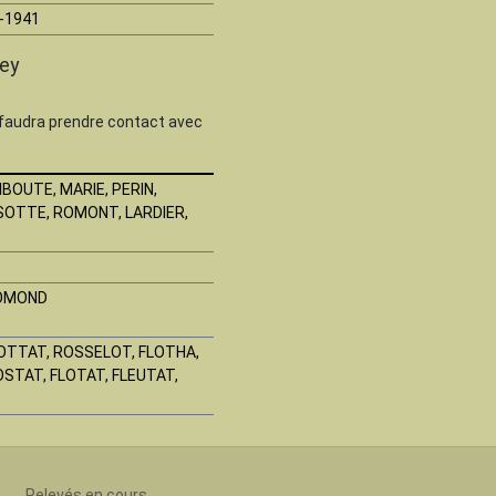
-1941
rey
 faudra prendre contact avec
IBOUTE, MARIE, PERIN,
SOTTE, ROMONT, LARDIER,
ROMOND
OTTAT, ROSSELOT, FLOTHA,
OSTAT, FLOTAT, FLEUTAT,
Relevés en cours