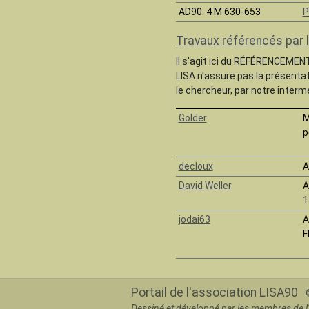
AD90
: 4 M 630-653
P
Travaux référencés par 
Il s'agit ici du RÉFÉRENCEMEN
LISA n'assure pas la présenta
le chercheur, par notre intermé
Golder
M
p
decloux
A
David Weller
A
1
jodai63
A
F
Portail de l'association LISA90
©
Dessiné et développé par les membres de l'