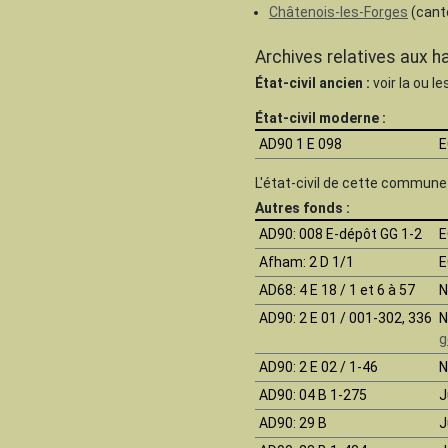
Châtenois-les-Forges
(cant
Archives relatives aux h
État-civil ancien :
voir la ou l
État-civil moderne :
AD90 1 E 098
E
L'état-civil de cette commun
Autres fonds :
AD90
: 008 E-dépôt GG 1-2
E
Afham
: 2 D 1/1
E
AD68
: 4 E 18 / 1 et 6 à 57
N
AD90
: 2 E 01 / 001-302, 336
N
g
AD90
: 2 E 02 / 1-46
N
AD90
: 04 B 1-275
J
AD90
: 29 B
J