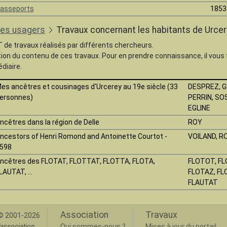
asseports
1853
les usagers
Travaux concernant les habitants de Urce
T de travaux réalisés par différents chercheurs.
tion du contenu de ces travaux. Pour en prendre connaissance, il vous
diaire.
es ancêtres et cousinages d'Urcerey au 19e siècle (33
DESPREZ, G
ersonnes)
PERRIN, SO
EGLINE
ncêtres dans la région de Delle
ROY
ncestors of Henri Romond and Antoinette Courtot -
VOILAND, 
598
ncêtres des FLOTAT, FLOTTAT, FLOTTA, FLOTA,
FLOTOT, FL
LAUTAT, ...
FLOTAZ, FL
FLAUTAT
Association
Travaux
 2001-2026
association.
Qui sommes-nous ?
Mises à jour du portail