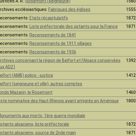
ustices A. R.:
Rosemont (seigneurie)
1580
rchives ecclésiastiques:
Fabriques des églises
1555
ecensements:
Etats récapitulatifs
1872
ecensements:
Liste préfectorale des optants pour la France
1871
ecensements:
Recensements de 1841
ecensements:
Recensements de 1911 villages
ecensements:
Recensements de 1936
rchives concernant la région de Belfort et l'Alsace conservées
1392
ux AD21
elfort (AMB) police - justice
1412
elfort (seigneurie et ville), autres comptes
onds Mazarin, le Rosemont
1460
iste nominative des Haut-Rhinois ayant emigrés en Amérique
1800
onuments aux morts, 1ère guerre mondiale
ptants alsaciens, liste préfectorale
1872
ptants alsaciens, source de 2nde main
1871