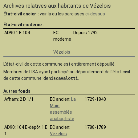
Archives relatives aux habitants de Vézelois
État-civil ancien :
voir la ou les paroisses
ci-dessus
État-civil moderne :
AD90 1 E 104
EC
Depuis 1792
moderne
:
Vézelois
L'état-civil de cette commune est
entièrement dépouillé.
Membres de LISA ayant participé au dépouillement de l'état-civil
de cette commune :
deniscavalotti
.
Autres fonds :
Afham
: 2 D 1/1
EC ancien:
La
1729-1843
Maie,
assemblée
anabaptiste
AD90
: 104 E-dépôt 1 E
EC ancien:
1788-1789
1
Vézelois