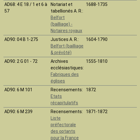
AD68
: 4 E 18 / 1 et 6 à
Notariat et
1688-1735
57
tabellionés A. R.:
Belfort
(bailliage) -
Notaires royaux
AD90
: 04 B 1-275
Justices A. R.:
1604-1790
Belfort (bailliage
& prévôté)
AD90
: 2 G 01 - 72
Archives
1555-1810
ecclésiastiques:
Fabriques des
églises
AD90
: 6 M 101
Recensements:
1872
Etats
récapitulatifs
AD90
: 6 M 239
Recensements:
1871-1872
Liste
préfectorale
des optants
pour la France