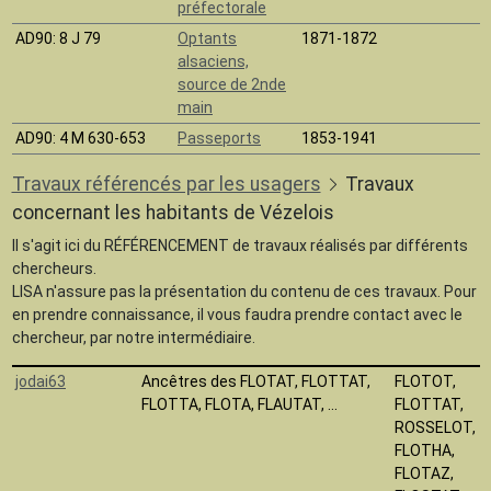
préfectorale
AD90
: 8 J 79
Optants
1871-1872
alsaciens,
source de 2nde
main
AD90
: 4 M 630-653
Passeports
1853-1941
Travaux référencés par les usagers
Travaux
concernant les habitants de Vézelois
Il s'agit ici du RÉFÉRENCEMENT de travaux réalisés par différents
chercheurs.
LISA n'assure pas la présentation du contenu de ces travaux. Pour
en prendre connaissance, il vous faudra prendre contact avec le
chercheur, par notre intermédiaire.
jodai63
Ancêtres des FLOTAT, FLOTTAT,
FLOTOT,
FLOTTA, FLOTA, FLAUTAT, ...
FLOTTAT,
ROSSELOT,
FLOTHA,
FLOTAZ,