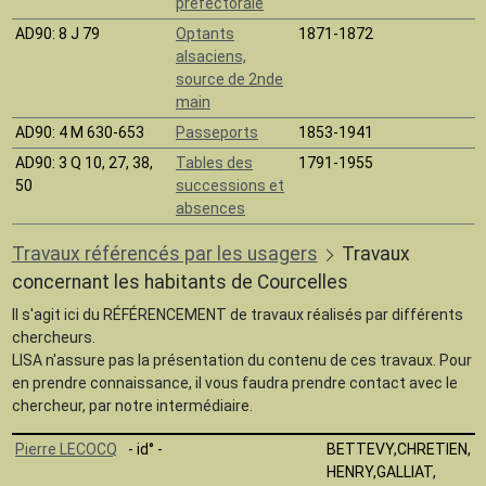
préfectorale
AD90
: 8 J 79
Optants
1871-1872
alsaciens,
source de 2nde
main
AD90
: 4 M 630-653
Passeports
1853-1941
AD90
: 3 Q 10, 27, 38,
Tables des
1791-1955
50
successions et
absences
Travaux référencés par les usagers
Travaux
concernant les habitants de Courcelles
Il s'agit ici du RÉFÉRENCEMENT de travaux réalisés par différents
chercheurs.
LISA n'assure pas la présentation du contenu de ces travaux. Pour
en prendre connaissance, il vous faudra prendre contact avec le
chercheur, par notre intermédiaire.
Pierre LECOCQ
- id° -
BETTEVY,CHRETIEN,
HENRY,GALLIAT,