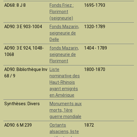
AD68
: 8 J 8
Fonds Friez :
1695-1793
Florimont
(seigneurie)
AD90
: 3 E 903-1004
Fonds Mazarin,
1320-1789
seigneurie de
Delle
AD90
: 3 E 924, 1048-
fonds Mazarin,
1404 - 1789
1068
seigneurie de
Florimont
AD90
: Bibliothèque Inv
Liste
1800-1870
68 / 9
nominative des
Haut-Rhinois
ayant emigrés
en Amérique
Synthèses
: Divers
Monuments aux
morts, 1ère
guerre mondiale
AD90
: 6 M 239
Optants
1872
alsaciens, liste