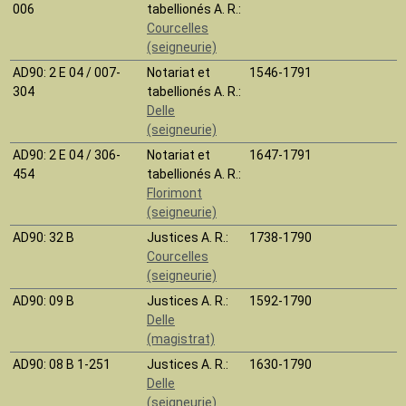
006
tabellionés A. R.:
Courcelles
(seigneurie)
AD90
: 2 E 04 / 007-
Notariat et
1546-1791
304
tabellionés A. R.:
Delle
(seigneurie)
AD90
: 2 E 04 / 306-
Notariat et
1647-1791
454
tabellionés A. R.:
Florimont
(seigneurie)
AD90
: 32 B
Justices A. R.:
1738-1790
Courcelles
(seigneurie)
AD90
: 09 B
Justices A. R.:
1592-1790
Delle
(magistrat)
AD90
: 08 B 1-251
Justices A. R.:
1630-1790
Delle
(seigneurie)