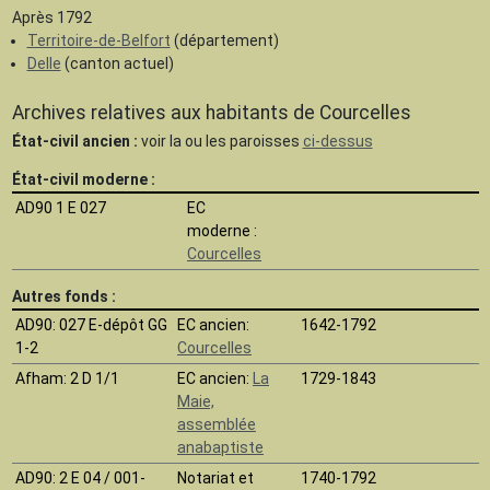
Après 1792
Territoire-de-Belfort
(département)
Delle
(canton actuel)
Archives relatives aux habitants de Courcelles
État-civil ancien :
voir la ou les paroisses
ci-dessus
État-civil moderne :
AD90 1 E 027
EC
moderne :
Courcelles
Autres fonds :
AD90
: 027 E-dépôt GG
EC ancien:
1642-1792
1-2
Courcelles
Afham
: 2 D 1/1
EC ancien:
La
1729-1843
Maie,
assemblée
anabaptiste
AD90
: 2 E 04 / 001-
Notariat et
1740-1792