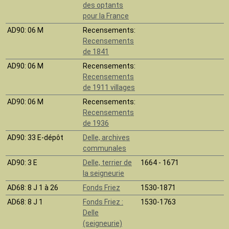
des optants
pour la France
AD90
: 06 M
Recensements:
Recensements
de 1841
AD90
: 06 M
Recensements:
Recensements
de 1911 villages
AD90
: 06 M
Recensements:
Recensements
de 1936
AD90
: 33 E-dépôt
Delle, archives
communales
AD90
: 3 E
Delle, terrier de
1664 - 1671
la seigneurie
AD68
: 8 J 1 à 26
Fonds Friez
1530-1871
AD68
: 8 J 1
Fonds Friez :
1530-1763
Delle
(seigneurie)