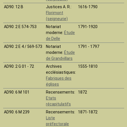
AD90
: 12 B
Justices A. R.:
1616-1790
Florimont
(seigneurie)
AD90
: 2 E 574-753
Notariat
1791-1920
moderne:
Étude
de Delle
AD90
: 2 E 4 / 569-573
Notariat
1791 - 1797
moderne:
Étude
de Grandvillars
AD90
: 2 G 01 - 72
Archives
1555-1810
ecclésiastiques:
Fabriques des
églises
AD90
: 6 M 101
Recensements:
1872
Etats
récapitulatifs
AD90
: 6 M 239
Recensements:
1871-1872
Liste
préfectorale