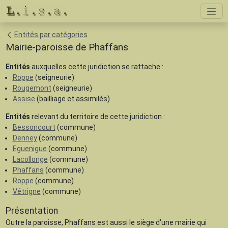
Entités par catégories
Mairie-paroisse de Phaffans
Entités
auxquelles cette juridiction se rattache :
Roppe
(seigneurie)
Rougemont
(seigneurie)
Assise
(bailliage et assimilés)
Entités
relevant du territoire de cette juridiction :
Bessoncourt
(commune)
Denney
(commune)
Eguenigue
(commune)
Lacollonge
(commune)
Phaffans
(commune)
Roppe
(commune)
Vétrigne
(commune)
Présentation
Outre la paroisse, Phaffans est aussi le siège d'une mairie qui