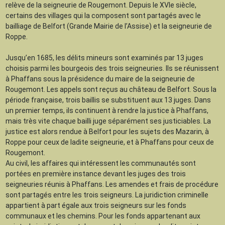
relève de la seigneurie de Rougemont. Depuis le XVIe siècle,
certains des villages qui la composent sont partagés avec le
bailliage de Belfort (Grande Mairie de l’Assise) et la seigneurie de
Roppe.
Jusqu’en 1685, les délits mineurs sont examinés par 13 juges
choisis parmi les bourgeois des trois seigneuries. Ils se réunissent
à Phaffans sous la présidence du maire de la seigneurie de
Rougemont. Les appels sont reçus au château de Belfort. Sous la
période française, trois baillis se substituent aux 13 juges. Dans
un premier temps, ils continuent à rendre la justice à Phaffans,
mais très vite chaque bailli juge séparément ses justiciables. La
justice est alors rendue à Belfort pour les sujets des Mazarin, à
Roppe pour ceux de ladite seigneurie, et à Phaffans pour ceux de
Rougemont.
Au civil, les affaires qui intéressent les communautés sont
portées en première instance devant les juges des trois
seigneuries réunis à Phaffans. Les amendes et frais de procédure
sont partagés entre les trois seigneurs. La juridiction criminelle
appartient à part égale aux trois seigneurs sur les fonds
communaux et les chemins. Pour les fonds appartenant aux