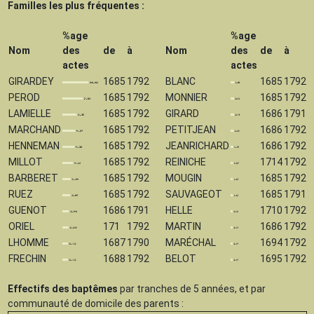
Familles les plus fréquentes :
%age
%age
Nom
des
de
à
Nom
des
de
à
actes
actes
GIRARDEY
1685
1792
BLANC
1685
1792
PEROD
1685
1792
MONNIER
1685
1792
LAMIELLE
1685
1792
GIRARD
1686
1791
MARCHAND
1685
1792
PETITJEAN
1686
1792
HENNEMAN
1685
1792
JEANRICHARD
1686
1792
MILLOT
1685
1792
REINICHE
1714
1792
BARBERET
1685
1792
MOUGIN
1685
1792
RUEZ
1685
1792
SAUVAGEOT
1685
1791
GUENOT
1686
1791
HELLE
1710
1792
ORIEL
171
1792
MARTIN
1686
1792
LHOMME
1687
1790
MARÉCHAL
1694
1792
FRECHIN
1688
1792
BELOT
1695
1792
Effectifs des baptêmes
par tranches de 5 années, et par
communauté de domicile des parents :