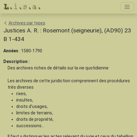
Archives par types
Justices A. R. : Rosemont (seigneurie), (AD90) 23
B 1-434
Années
: 1580-1790
Description :
Des archives riches de détails sur la vie quotidienne
Les archives de cette juridiction comprennent des procédures
très diverses
rixes,
insultes,
droits d’usages,
limites de terrains,
droits de propriété,
successions...
Il faut y distinguer les actes relevant du juge et ceux du tabellion