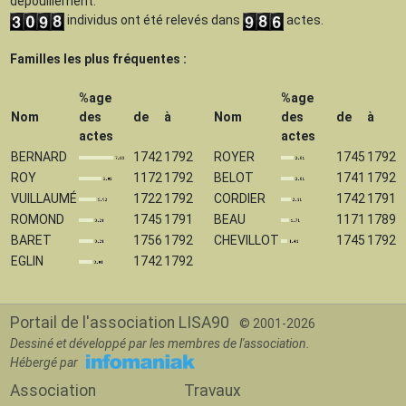
dépouillement.
individus ont été relevés dans
actes.
Familles les plus fréquentes :
%age
%age
Nom
des
de
à
Nom
des
de
à
actes
actes
BERNARD
1742
1792
ROYER
1745
1792
ROY
1172
1792
BELOT
1741
1792
VUILLAUMÉ
1722
1792
CORDIER
1742
1791
ROMOND
1745
1791
BEAU
1171
1789
BARET
1756
1792
CHEVILLOT
1745
1792
EGLIN
1742
1792
Portail de l'association LISA90
© 2001-2026
Dessiné et développé par les membres de l'association.
Hébergé par
Association
Travaux