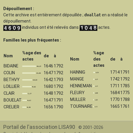
Dépouillement :
Cette archive est
entièrement dépouillée
;
dvallat
en a réalisé le
dépouillement.
individus ont été relevés dans
actes.
Familles les plus fréquentes :
%age des
%age
Nom
de
à
actes
Nom
des
de
à
actes
BIDAINE
1646
1792
HAINNIG
1714
1791
COLIN
1647
1792
MANGE
1742
1792
BETHVY
1642
1793
HENNEMAN
1711
1785
LOILLIER
1680
1792
FLEURY
1684
1775
CLAIR
1648
1792
MULLER
1770
1788
BOUELAT
1647
1791
TOURNAIRE
1665
1761
CRELIER
1656
1790
Portail de l'association LISA90
© 2001-2026