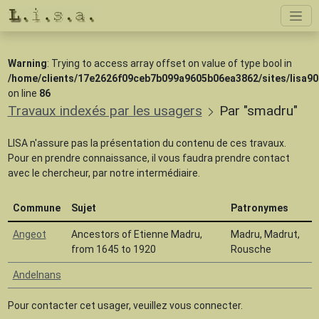
Warning
: Trying to access array offset on value of type bool in
/home/clients/17e2626f09ceb7b099a9605b06ea3862/sites/lisa90
on line
86
Travaux indexés par les usagers
Par "smadru"
LISA n'assure pas la présentation du contenu de ces travaux.
Pour en prendre connaissance, il vous faudra prendre contact
avec le chercheur, par notre intermédiaire.
Commune
Sujet
Patronymes
Angeot
Ancestors of Etienne Madru,
Madru, Madrut,
from 1645 to 1920
Rousche
Andelnans
Pour contacter cet usager, veuillez vous connecter.