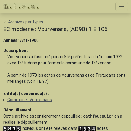
Archives par types
EC moderne : Vourvenans, (AD90) 1 E 106
Années
: An II-1900
Description :
Vourvenans a fusionné par arrêté préfectoral du 1er juin 1972
avec Trétudans pour former la commune de Trévenans.
A partir de 1973 les actes de Vourvenans et de Trétudans sont
mélangés (voir 1 E 97).
Entité(s) concernée(s) :
Commune : Vourvenans
Dépouillement :
Cette archive est
entièrement dépouillée
;
cathfoucquier
en a
réalisé le dépouillement.
individus ont été relevés dans
actes.