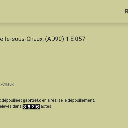
elle-sous-Chaux, (AD90) 1 E 057
s-Chaux
 dépouillée
;
gabrielc
en a réalisé le dépouillement.
 relevés dans
actes.