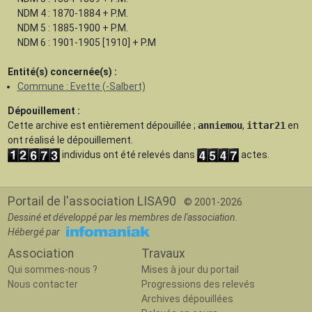
NDM 4 : 1870-1884 + P.M.
NDM 5 : 1885-1900 + P.M.
NDM 6 : 1901-1905 [1910] + P.M
Entité(s) concernée(s) :
Commune : Evette (-Salbert)
Dépouillement :
Cette archive est
entièrement dépouillée
;
anniemou
,
ittar21
en
ont réalisé le dépouillement.
individus ont été relevés dans
actes.
Portail de l'association LISA90
© 2001-2026
Dessiné et développé par les membres de l'association.
Hébergé par
Association
Travaux
Qui sommes-nous ?
Mises à jour du portail
Nous contacter
Progressions des relevés
Archives dépouillées