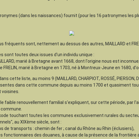
atronymes (dans les naissances) fournit (pour les 16 patronymes les pl
us fréquents sont, nettement au dessus des autres, MAILLARD et FRE
s sont toutes deux issues d'un individu unique :
AILLARD, marié à Bretagne avant 1668, dont l'origine nous est inconnue
e FRELIN, marié à Bretagne en 1703, né à Montreux-Jeune en 1680, d'o
nt dans cette liste, au moins 9 (MAILLARD, CHARPIOT, ROSSÉ, PIERSON,
entes dans cette commune depuis au moins 1700 et quasiment toute
voisines.
 le faible renouvellement familial s'expliquent, sur cette période, par l
la commune.
 exode touchant toutes les communes exclusivement rurales du secteu
nels", au XIXème siècle, sont :
 de transports : chemin de fer ; canal du Rhône au Rhin (éclusiers),
es fonctionnaires des douanes, à cause de la présence de la frontière 