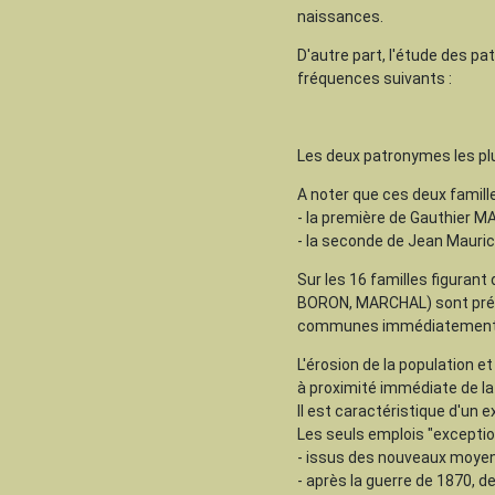
naissances.
D'autre part, l'étude des p
fréquences suivants :
Les deux patronymes les pl
A noter que ces deux famille
- la première de Gauthier M
- la seconde de Jean Mauric
Sur les 16 familles figura
BORON, MARCHAL) sont prés
communes immédiatement 
L'érosion de la population et
à proximité immédiate de 
Il est caractéristique d'un
Les seuls emplois "exception
- issus des nouveaux moyens
- après la guerre de 1870, d