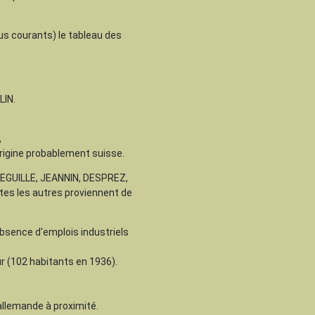
us courants) le tableau des
LIN.
,
rigine probablement suisse.
 DEGUILLE, JEANNIN, DESPREZ,
s les autres proviennent de
'absence d'emplois industriels
r (102 habitants en 1936).
allemande à proximité.