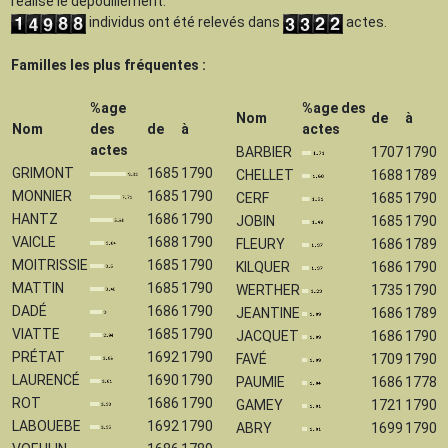
réalisé le dépouillement.
individus ont été relevés dans
actes.
Familles les plus fréquentes :
%age
%age des
Nom
de
à
Nom
des
de
à
actes
actes
BARBIER
1707
1790
GRIMONT
1685
1790
CHELLET
1688
1789
MONNIER
1685
1790
CERF
1685
1790
HANTZ
1686
1790
JOBIN
1685
1790
VAICLE
1688
1790
FLEURY
1686
1789
MOITRISSIE
1685
1790
KILQUER
1686
1790
MATTIN
1685
1790
WERTHER
1735
1790
DADÉ
1686
1790
JEANTINE
1686
1789
VIATTE
1685
1790
JACQUET
1686
1790
PRÉTAT
1692
1790
FAVÉ
1709
1790
LAURENCÉ
1690
1790
PAUMIE
1686
1778
ROT
1686
1790
GAMEY
1721
1790
LABOUEBE
1692
1790
ABRY
1699
1790