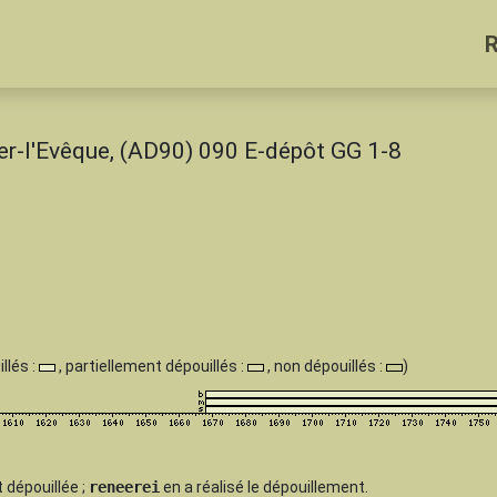
zier-l'Evêque, (AD90) 090 E-dépôt GG 1-8
llés :
, partiellement dépouillés :
, non dépouillés :
)
 dépouillée
;
reneerei
en a réalisé le dépouillement.