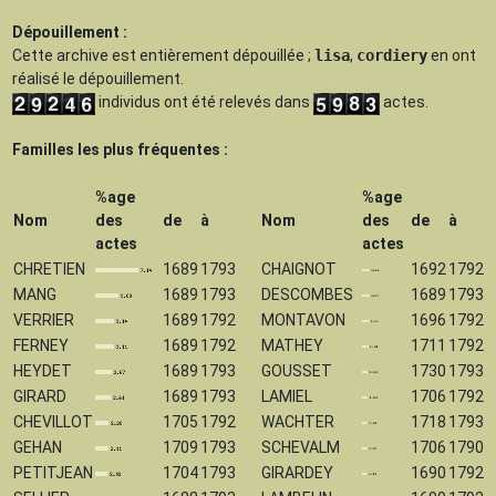
Dépouillement :
Cette archive est
entièrement dépouillée
;
lisa
,
cordiery
en ont
réalisé le dépouillement.
individus ont été relevés dans
actes.
Familles les plus fréquentes :
%age
%age
Nom
des
de
à
Nom
des
de
à
actes
actes
CHRETIEN
1689
1793
CHAIGNOT
1692
1792
MANG
1689
1793
DESCOMBES
1689
1793
VERRIER
1689
1792
MONTAVON
1696
1792
FERNEY
1689
1792
MATHEY
1711
1792
HEYDET
1689
1793
GOUSSET
1730
1793
GIRARD
1689
1793
LAMIEL
1706
1792
CHEVILLOT
1705
1792
WACHTER
1718
1793
GEHAN
1709
1793
SCHEVALM
1706
1790
PETITJEAN
1704
1793
GIRARDEY
1690
1792