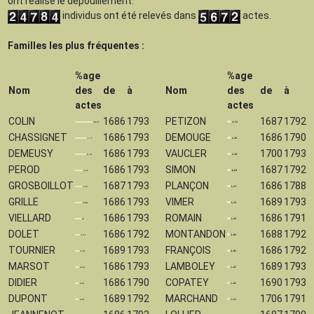
ont réalisé le dépouillement.
individus ont été relevés dans
actes.
Familles les plus fréquentes :
%age
%age
Nom
des
de
à
Nom
des
de
à
actes
actes
COLIN
1686
1793
PETIZON
1687
1792
CHASSIGNET
1686
1793
DEMOUGE
1686
1790
DEMEUSY
1686
1793
VAUCLER
1700
1793
PEROD
1686
1793
SIMON
1687
1792
GROSBOILLOT
1687
1793
PLANÇON
1686
1788
GRILLE
1686
1793
VIMER
1689
1793
VIELLARD
1686
1793
ROMAIN
1686
1791
DOLET
1686
1792
MONTANDON
1688
1792
TOURNIER
1689
1793
FRANÇOIS
1686
1792
MARSOT
1686
1793
LAMBOLEY
1689
1793
DIDIER
1686
1790
COPATEY
1690
1793
DUPONT
1689
1792
MARCHAND
1706
1791