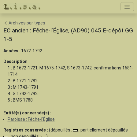
Archives par types
EC ancien : Fêche-l’Église, (AD90) 045 E-dépôt GG
1-5
Années
: 1672-1792
Description :
1 : B 1672-1721, M 1675-1742, S 1673-1742, confirmations 1681-
1714
2 : B 1721-1782
3 : M 1743-1791
4 : S 1742-1792
5 : BMS 1788
Entité(s) concernée(s) :
Paroisse : Fêche-l'Église
Registres conservés :
(dépouillés :
, partiellement dépouillés :
, non dépouillés :
)