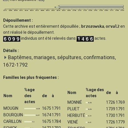
Dépouillement :
Cette archive est
entièrement dépouillée
;
brzozowska
,
orval2
en
ont réalisé le dépouillement.
individus ont été relevés dans
actes.
Détails :
Baptêmes, mariages, sépultures, confirmations,
1672-1792
Familles les plus fréquentes :
%age
%age des
Nom
de
à
Nom
des
de
à
actes
actes
MONNIÉ
1726
1769
MOUGIN
1675
1791
PLUET
1739
1791
BOURQUIN
1674
1791
HERBUTÉ
1730
1791
CARILLON
1675
1784
VIENÉ
1726
1779
SCHICK
1672
1792