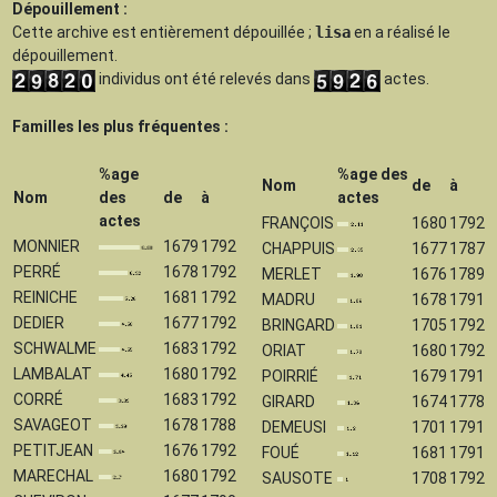
Dépouillement :
Cette archive est
entièrement dépouillée
;
lisa
en a réalisé le
dépouillement.
individus ont été relevés dans
actes.
Familles les plus fréquentes :
%age
%age des
Nom
de
à
Nom
des
de
à
actes
actes
FRANÇOIS
1680
1792
MONNIER
1679
1792
CHAPPUIS
1677
1787
PERRÉ
1678
1792
MERLET
1676
1789
REINICHE
1681
1792
MADRU
1678
1791
DEDIER
1677
1792
BRINGARD
1705
1792
SCHWALME
1683
1792
ORIAT
1680
1792
LAMBALAT
1680
1792
POIRRIÉ
1679
1791
CORRÉ
1683
1792
GIRARD
1674
1778
SAVAGEOT
1678
1788
DEMEUSI
1701
1791
PETITJEAN
1676
1792
FOUÉ
1681
1791
MARECHAL
1680
1792
SAUSOTE
1708
1792