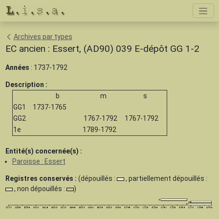
Archives par types
EC ancien : Essert, (AD90) 039 E-dépôt GG 1-2
Années
: 1737-1792
Description :
b
m
s
GG1
1737-1765
GG2
1767-1792
1767-1792
1e
1789-1792
Entité(s) concernée(s) :
Paroisse : Essert
Registres conservés :
(dépouillés :
, partiellement dépouillés :
, non dépouillés :
)