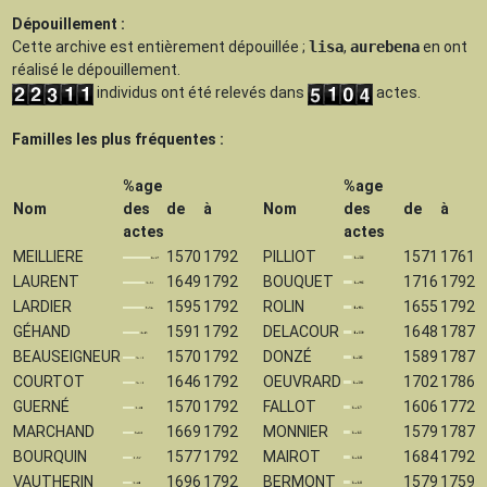
Dépouillement :
Cette archive est
entièrement dépouillée
;
lisa
,
aurebena
en ont
réalisé le dépouillement.
individus ont été relevés dans
actes.
Familles les plus fréquentes :
%age
%age
Nom
des
de
à
Nom
des
de
à
actes
actes
MEILLIERE
1570
1792
PILLIOT
1571
1761
LAURENT
1649
1792
BOUQUET
1716
1792
LARDIER
1595
1792
ROLIN
1655
1792
GÉHAND
1591
1792
DELACOUR
1648
1787
BEAUSEIGNEUR
1570
1792
DONZÉ
1589
1787
COURTOT
1646
1792
OEUVRARD
1702
1786
GUERNÉ
1570
1792
FALLOT
1606
1772
MARCHAND
1669
1792
MONNIER
1579
1787
BOURQUIN
1577
1792
MAIROT
1684
1792
VAUTHERIN
1696
1792
BERMONT
1579
1759