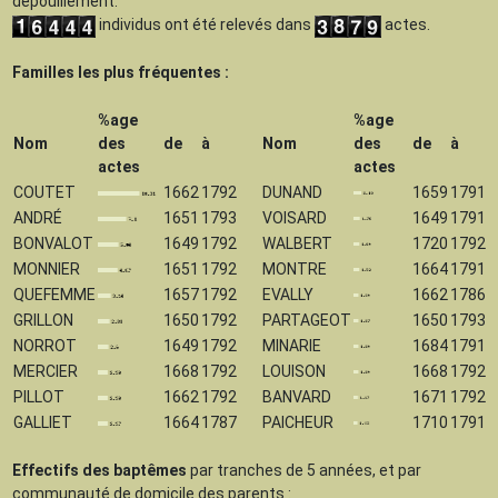
dépouillement.
individus ont été relevés dans
actes.
Familles les plus fréquentes :
%age
%age
Nom
des
de
à
Nom
des
de
à
actes
actes
COUTET
1662
1792
DUNAND
1659
1791
ANDRÉ
1651
1793
VOISARD
1649
1791
BONVALOT
1649
1792
WALBERT
1720
1792
MONNIER
1651
1792
MONTRE
1664
1791
QUEFEMME
1657
1792
EVALLY
1662
1786
GRILLON
1650
1792
PARTAGEOT
1650
1793
NORROT
1649
1792
MINARIE
1684
1791
MERCIER
1668
1792
LOUISON
1668
1792
PILLOT
1662
1792
BANVARD
1671
1792
GALLIET
1664
1787
PAICHEUR
1710
1791
Effectifs des baptêmes
par tranches de 5 années, et par
communauté de domicile des parents :