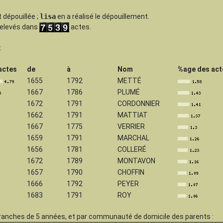
 dépouillée
;
lisa
en a réalisé le dépouillement.
 relevés dans
actes.
:
actes
de
à
Nom
%age des act
1655
1792
METTÉ
1667
1786
PLUMÉ
1672
1791
CORDONNIER
1662
1791
MATTIAT
1667
1775
VERRIER
1659
1791
MARCHAL
1656
1781
COLLERÉ
1672
1789
MONTAVON
1657
1790
CHOFFIN
1666
1792
PEYER
1683
1791
ROY
ranches de 5 années, et par communauté de domicile des parents :