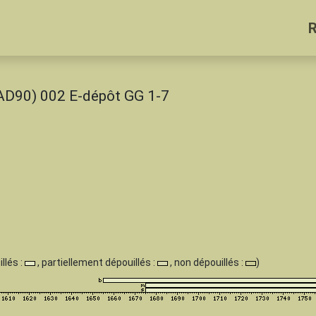
(AD90) 002 E-dépôt GG 1-7
llés :
, partiellement dépouillés :
, non dépouillés :
)