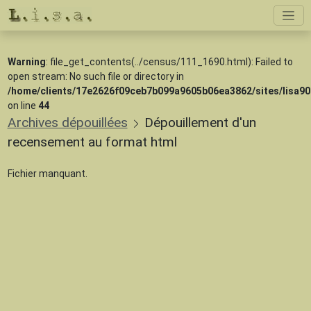
Warning
: file_get_contents(../census/111_1690.html): Failed to
open stream: No such file or directory in
/home/clients/17e2626f09ceb7b099a9605b06ea3862/sites/lisa9
on line
44
Archives dépouillées
Dépouillement d'un
recensement au format html
Fichier manquant.