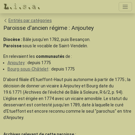
Entités par catégories
Paroisse d'ancien régime : Anjoutey
Diocèse :
Bâle jusqu'en 1782, puis Besançon.
Paroisse
sous le vocable de Saint-Vendelin.
En relevaient les
communautés
de :
Anjoutey
: depuis 1775
Bourg-sous-Châtelet
: depuis 1775
D'abord filiale d'Etueffont-Haut puis autonome à partir de 1775 ; la
décision de donner un vicaire à Anjoutey et Bourg date du
19.6.1771 (Archives de l'évêché de Bâle à Soleure, R 6/2, p. 94).
L'église est érigée en 1774 avec un vicaire amovible. Le statut du
desservant est contesté jusqu'en 1789, date à laquelle le curé
d'Etueffont est encore reconnu comme le seul "parochus" en titre
d'Anjoutey.
Archives relevant de cette paroisse :