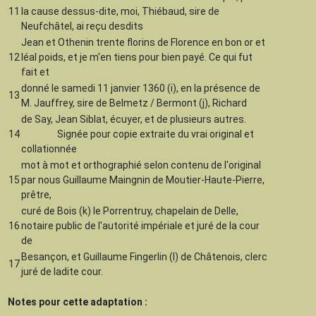
11
la cause dessus-dite, moi, Thiébaud, sire de
Neufchâtel, ai reçu desdits
Jean et Othenin trente florins de Florence en bon or et
12
léal poids, et je m'en tiens pour bien payé. Ce qui fut
fait et
donné le samedi 11 janvier 1360 (i), en la présence de
13
M. Jauffrey, sire de Belmetz / Bermont (j), Richard
de Say, Jean Siblat, écuyer, et de plusieurs autres.
14
Signée pour copie extraite du vrai original et
collationnée
mot à mot et orthographié selon contenu de l'original
15
par nous Guillaume Maingnin de Moutier-Haute-Pierre,
prêtre,
curé de Bois (k) le Porrentruy, chapelain de Delle,
16
notaire public de l'autorité impériale et juré de la cour
de
Besançon, et Guillaume Fingerlin (l) de Châtenois, clerc
17
juré de ladite cour.
Notes pour cette adaptation :