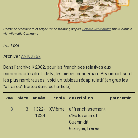
Comté de Montbéliard et seigneurie de Blamont, d'après
Heinrich Schickhardt
, public domain,
via Wikimedia Commons
Par LISA
Archive :
AN K 2362
Dans l'archive K 2362, pour les franchises relatives aux
communautés du T. de B., les pièces concernant Beaucourt sont
les plus nombreuses ; voici un tableau récapitulatif (en gras les
"affaires" traités dans cet article) :
vue
pièce
année
copie
description
parchemin
d
3
3
1322-
XVIème
affranchissement
1324
d’Estevenin et
Cuenin dit
Grangier, frères