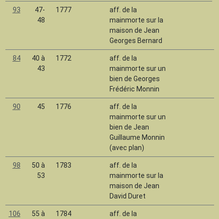
93
47-
1777
aff. de la
48
mainmorte sur la
maison de Jean
Georges Bernard
84
40 à
1772
aff. de la
I
43
mainmorte sur un
bien de Georges
Frédéric Monnin
90
45
1776
aff. de la
mainmorte sur un
bien de Jean
Guillaume Monnin
(avec plan)
98
50 à
1783
aff. de la
53
mainmorte sur la
maison de Jean
David Duret
106
55 à
1784
aff. de la
L