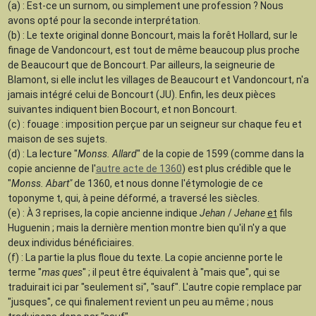
(a) : Est-ce un surnom, ou simplement une profession ? Nous
avons opté pour la seconde interprétation.
(b) : Le texte original donne Boncourt, mais la forêt Hollard, sur le
finage de Vandoncourt, est tout de même beaucoup plus proche
de Beaucourt que de Boncourt. Par ailleurs, la seigneurie de
Blamont, si elle inclut les villages de Beaucourt et Vandoncourt, n'a
jamais intégré celui de Boncourt (JU). Enfin, les deux pièces
suivantes indiquent bien Bocourt, et non Boncourt.
(c) : fouage : i
mposition perçue par un seigneur sur chaque feu et
maison de ses sujets.
(d) : La lecture "
Monss. Allard
" de la copie de 1599 (comme dans la
copie ancienne de l'
autre acte de 1360
) est plus crédible que le
"
Monss. Abart"
de 1360, et nous donne l'étymologie de ce
toponyme t, qui, à peine déformé, a traversé les siècles.
(e) : À 3 reprises, la copie ancienne indique
Jehan
/
Jehane
et
fils
Huguenin ; mais la dernière mention montre bien qu'il n'y a que
deux individus bénéficiaires.
(f) : La partie la plus floue du texte. La copie ancienne porte le
terme "
mas ques
" ; il peut être équivalent à "mais que", qui se
traduirait ici par "seulement si", "sauf". L'autre copie remplace par
"jusques", ce qui finalement revient un peu au même ; nous