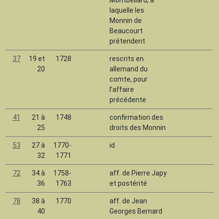
Montbéliard, à
laquelle les
Monnin de
Beaucourt
prétendent
37
19 et
1728
rescrits en
20
allemand du
comte, pour
l’affaire
précédente
41
21 à
1748
confirmation des
25
droits des Monnin
53
27 à
1770-
id
32
1771
72
34 à
1758-
aff. de Pierre Japy
36
1763
et postérité
78
38 à
1770
aff. de Jean
40
Georges Bernard