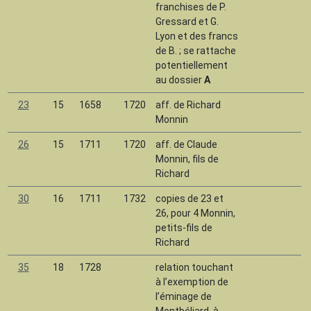
franchises de P.
Gressard et G.
Lyon et des francs
de B. ; se rattache
potentiellement
au dossier
A
23
15
1658
1720
aff. de Richard
F
Monnin
26
15
1711
1720
aff. de Claude
Monnin, fils de
Richard
30
16
1711
1732
copies de 23 et
26, pour 4 Monnin,
petits-fils de
Richard
35
18
1728
relation touchant
à l’exemption de
l’éminage de