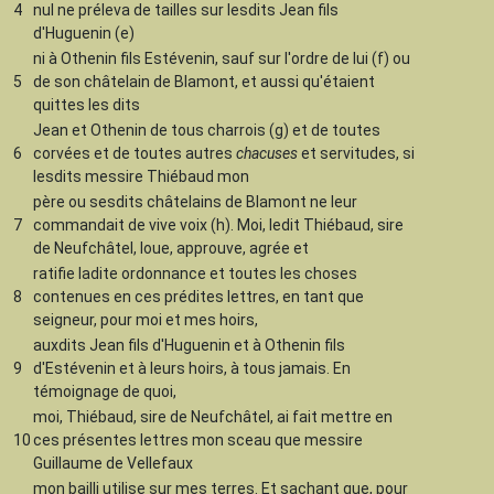
4
nul ne préleva de tailles sur lesdits Jean fils
d'Huguenin (e)
ni à Othenin fils Estévenin, sauf sur l'ordre de lui (f) ou
5
de son châtelain de Blamont, et aussi qu'étaient
quittes les dits
Jean et Othenin de tous charrois (g) et de toutes
6
corvées et de toutes autres
chacuses
et servitudes, si
lesdits messire Thiébaud mon
père ou sesdits châtelains de Blamont ne leur
7
commandait de vive voix (h). Moi, ledit Thiébaud, sire
de Neufchâtel, loue, approuve, agrée et
ratifie ladite ordonnance et toutes les choses
8
contenues en ces prédites lettres, en tant que
seigneur, pour moi et mes hoirs,
auxdits Jean fils d'Huguenin et à Othenin fils
9
d'Estévenin et à leurs hoirs, à tous jamais. En
témoignage de quoi,
moi, Thiébaud, sire de Neufchâtel, ai fait mettre en
10
ces présentes lettres mon sceau que messire
Guillaume de Vellefaux
mon bailli utilise sur mes terres. Et sachant que, pour