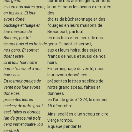
nos gens,
comme nos autres gens, en tous
si com nos autres gens,
lieux. Et nous les avons exemptés
en toz leus. Et lour
des
avons doné
droits de bûcheronnage et des
buchaige et fuaige en
fouages en leurs maisons de
lour maisons de
Beaucourt, partout
Bocourt, par tot
en nos bois et en ceux de nos
es nos bois et es bois de
gens. Et sont et seront,
nos gens. Et sont et
eux et leurs hoirs, des sujets
doent estre
francs de nous et aussi de nos
illi et lour hoir notre
hoirs.
home francz, et à nos
En témoignage de vérité, nous
hoirz ausi.
leur avons donné ces
En tesmoingnaige de
présentes lettres scellées de
verite nos lour avons
notre grand sceau, faites et
doné ces
données
presentes lettres
en l'an de grâce 1324, le samedi
saeleez de notre grant
15 décembre.
sael, faites et doneez
Ainsi scellées d'un sceau en cire
l'an de grace mil troiz
vierge rompu,
cenz vint et quatre, lou
à queue pendante.
sambedi