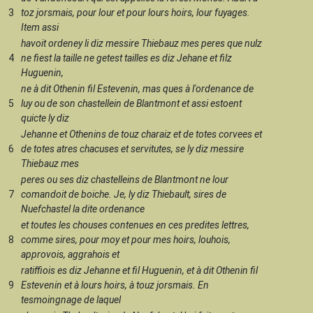
3
toz jorsmais, pour lour et pour lours hoirs, lour fuyages.
Item assi
havoit ordeney li diz messire Thiebauz mes peres que nulz
4
ne fiest la taille ne getest tailles es diz Jehane et filz
Huguenin,
ne à dit Othenin fil Estevenin, mas ques à l'ordenance de
5
luy ou de son chastellein de Blantmont et assi estoent
quicte ly diz
Jehanne et Othenins de touz charaiz et de totes corvees et
6
de totes atres chacuses et servitutes, se ly diz messire
Thiebauz mes
peres ou ses diz chastelleins de Blantmont ne lour
7
comandoit de boiche. Je, ly diz Thiebault, sires de
Nuefchastel la dite ordenance
et toutes les chouses contenues en ces predites lettres,
8
comme sires, pour moy et pour mes hoirs, louhois,
approvois, aggrahois et
ratiffiois es diz Jehanne et fil Huguenin, et à dit Othenin fil
9
Estevenin et à lours hoirs, à touz jorsmais. En
tesmoingnage de laquel