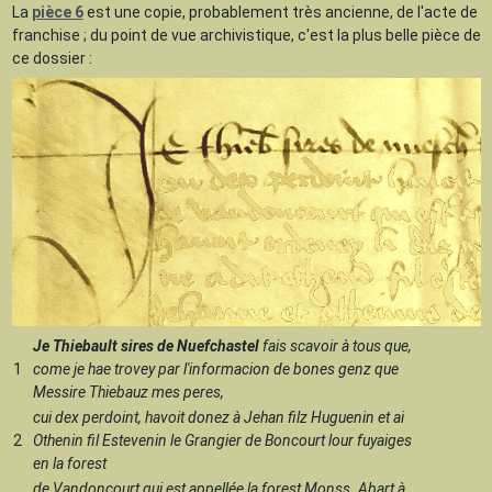
La
pièce 6
est une copie, probablement très ancienne, de l'acte de
franchise ; du point de vue archivistique, c'est la plus belle pièce de
ce dossier :
Je Thiebault sires de Nuefchastel
fais scavoir à tous que,
1
come je hae trovey par l'informacion de bones genz que
Messire Thiebauz mes peres,
cui dex perdoint, havoit donez à Jehan filz Huguenin et ai
2
Othenin fil Estevenin le Grangier de Boncourt lour fuyaiges
en la forest
de Vandoncourt qui est appellée la forest Monss. Abart à