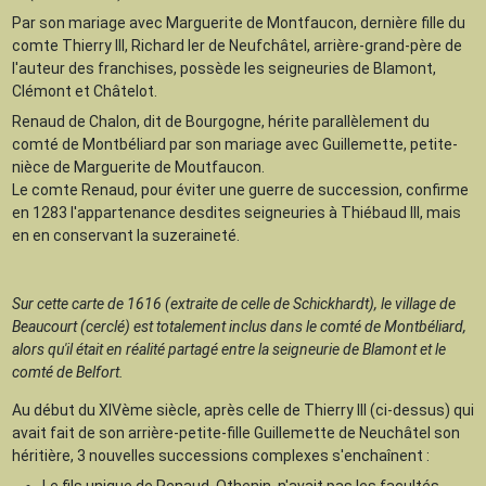
Par son mariage avec Marguerite de Montfaucon, dernière fille du
comte Thierry III, Richard Ier de Neufchâtel, arrière-grand-père de
l'auteur des franchises, possède les seigneuries de Blamont,
Clémont et Châtelot.
Renaud de Chalon, dit de Bourgogne, hérite parallèlement du
comté de Montbéliard par son mariage avec Guillemette, petite-
nièce de Marguerite de Moutfaucon.
Le comte Renaud, pour éviter une guerre de succession, confirme
en 1283 l'appartenance desdites seigneuries à Thiébaud III, mais
en en conservant la suzeraineté.
Sur cette carte de 1616 (extraite de celle de Schickhardt), le village de
Beaucourt (cerclé) est totalement inclus dans le comté de Montbéliard,
alors qu'il était en réalité partagé entre la seigneurie de Blamont et le
comté de Belfort.
Au début du XIVème siècle, après celle de Thierry III (ci-dessus) qui
avait fait de son arrière-petite-fille Guillemette de Neuchâtel son
héritière, 3 nouvelles successions complexes s'enchaînent :
Le fils unique de Renaud, Othenin, n'avait pas les facultés