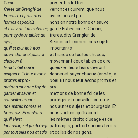
Cunin
présentes lettres
freres dit Grangié de
verront et ouïront, que nous
Bocourt, et pour nos
avons pris et pre-
homes especialz
nons en notre bonne et sauve
et franz de totes choses,
garde Estévenin et Cuenin,
parmey dous tables de
frères, dits Grangier, de
cyre,
Beaucourt, comme nos sujets
qu'ill et lour hoir nos
importants
doent doner et paier à
et francs de toutes choses,
chescun à
moyennant deux tables de cire,
la nativiteit notre
qu'eux et leurs hoirs devront
seigneur. Et lour avons
donner et payer chaque (année) à
promis et pro-
Noël. Et nous leur avons promis et
matons en bone foy de
pro-
garder et saver et
mettons de bonne foi de les
conseiller si com
protéger et conseiller, comme
nos autres homes et
nos autres sujets et bourgeois. Et
bourgoiz. Et voulons
nous voulons qu'ils aient
qu'ill aient
les mêmes droits d'usage et de
lour usaige et pasturaige
pâturages, partout sur nos terres
par tout suis nos et suis
et celles de nos gens,