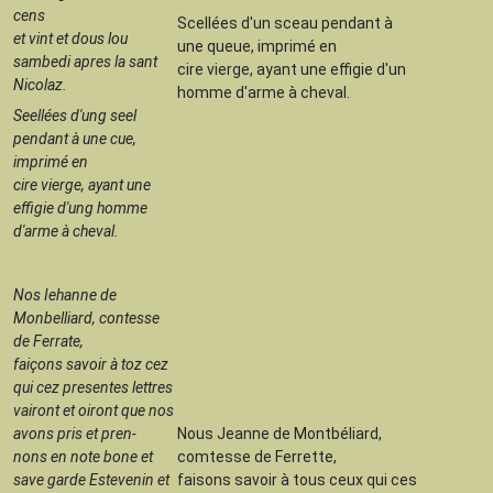
cens
Scellées d'un sceau pendant à
et vint et dous lou
une queue, imprimé en
sambedi apres la sant
cire vierge, ayant une effigie d'un
Nicolaz.
homme d'arme à cheval.
Seellées d'ung seel
pendant à une cue,
imprimé en
cire vierge, ayant une
effigie d'ung homme
d'arme à cheval.
Nos Iehanne de
Monbelliard, contesse
de Ferrate,
faiçons savoir à toz cez
qui cez presentes lettres
vairont et oiront que nos
avons pris et pren-
Nous Jeanne de Montbéliard,
nons en note bone et
comtesse de Ferrette,
save garde Estevenin et
faisons savoir à tous ceux qui ces