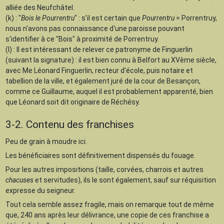
alliée des Neufchâtel.
(k) : "
Bois le Pourrentru
" : s'il est certain que
Pourrentru
= Porrentruy,
nous n'avons pas connaissance d'une paroisse pouvant
s'identifier à ce "Bois" à proximité de Porrentruy.
(l) : Il est intéressant de relever ce patronyme de Finguerlin
(suivant la signature) : il est bien connu à Belfort au XVème siècle,
avec Me Léonard Finguerlin, recteur d'école, puis notaire et
tabellion de la ville, et également juré de la cour de Besançon,
comme ce Guillaume, auquel il est probablement apparenté, bien
que Léonard soit dit originaire de Réchésy.
3-2. Contenu des franchises
Peu de grain à moudre ici.
Les bénéficiaires sont définitivement dispensés du fouage.
Pour les autres impositions (taille, corvées, charrois et autres
chacuses
et servitudes), ils le sont également, sauf sur réquisition
expresse du seigneur.
Tout cela semble assez fragile, mais on remarque tout de même
que, 240 ans après leur délivrance, une copie de ces franchise a