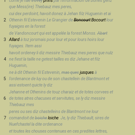
1
come je hae
trovey
prins
par l'informacion de bones genz
que Mess(ire) Thiebauz mes peres,
cui dex perdoint, havoit donez à Jehan filz Huguenin et ai
2
Othenin fil Estevenin Le Grangier de
Boncourt
Bocourt
lour
fuyaiges en la forest
de Vandoncourt qui est appelée la forest Monss.
Abart
3
Allard
à toz jorsmais pour lour et pour lours hoirs lour
fuyages. Item assi
havoit ordeney li diz messire Thiebauz mes peres que nulz
4
ne fiest la taille ne getest tailles es diz Jehane et filz
Huguenin,
ne à dit Othenin fil Estevenin,
mas ques
jusques
à
5
l'ordenance de luy ou de son chastellein de Blantmont et
assi estoent quicte ly diz
Jehanne et Othenins de touz charaiz et de totes corvees et
6
de totes atres chacuses et servitutes, se ly diz messire
Thiebauz mes
peres ou ses diz chastelleins de Blantmont ne lour
7
comandoit de
boiche
loiche
. Je, ly diz Thiebault, sires de
Nuefchastel la dite ordenance
et toutes les chouses contenues en ces predites lettres,