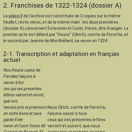
2. Franchises de 1322-1324 (dossier A)
La
pièce 3
de l'archive est constituée de 3 copies sur le même
feuillet, recto-verso, et de la même main : les deux premières
(dossier A) concernent Estevenin et Cunin, frères, dits Grangier. Le
premier acte est délivré par "Houriz" (Ulrich), comte de Ferrette, et
le second par Jeanne de Montbéliard, sa veuve en 1324.
2-1. Transcription et adaptation en français
actuel
Nos Houriz cuenz de
Ferratez faiçons à
savoir à toz
ces qui ses presentes
lettres vairont et oiront,
que nos
havons pris et prennons
Nous Ulrich, comte de Ferrette,
en notre bone et save
faisons savoir à tous
garde Este-
ceux qui ces présentes lettres
venin et Cunin freres dit
verront et ouïront, que nous
Grangié de Bocourt. Et
avons pris et prenons en notre