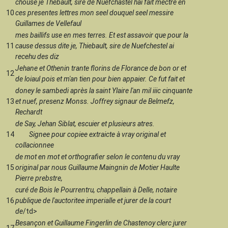
chouse je Thebault, sire de Nuefchastel hai fait mectre en
10
ces presentes lettres mon seel douquel seel messire
Guillames de Vellefaul
mes baillifs use en mes terres. Et est assavoir que pour la
11
cause dessus dite je, Thiebault, sire de Nuefchestel ai
recehu des diz
Jehane et Othenin trante florins de Florance de bon or et
12
de loiaul pois et m'an tien pour bien appaier. Ce fut fait et
doney le sambedi après la saint Ylaire l'an mil iiic cinquante
13
et nuef, presenz Monss. Joffrey signaur de Belmefz,
Rechardt
de Say, Jehan Siblat, escuier et plusieurs atres.
14
Signee pour copiee extraicte à vray original et
collacionnee
de mot en mot et orthografier selon le contenu du vray
15
original par nous Guillaume Maingnin de Motier Haulte
Pierre prebstre,
curé de Bois le Pourrentru, chappellain à Delle, notaire
16
publique de l'auctoritee imperialle et jurer de la court
de
/td>
Besançon et Guillaume Fingerlin de Chastenoy clerc jurer
17