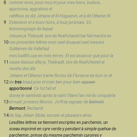
8
comme sires, pour moy et pour mes hoirs, louhois,
approvois, aggrahois et
ratiffiois es diz Jehane et fil Huguenin, et à dit Othenin fil
9
Estevenin et à lours hoirs, à touz jorsmais. En
tesmoingnage de laquel
chouse je Thebault, sire de Nuefchastel hai fait mectre en
10
ces presentes lettres mon seel douquel seel messire
Guillames de Vellefaul
mes baillifs use en mes terres. Et est assavoir que pour la
11
cause dessus dite je, Thiebault, sire de Nuefchestel ai
recehu des diz
Jehane et Othenin trante florins de Florance de bon or et
12
de
tres
loiaul pois et m'an tien pour bien
appaier
apportionné
. Ce fut fait et
doney le sambedi après la saint Ylaire l'an mil iiic cinquante
13
et nuef, presenz Monss. Joffrey signaur de
Belmefz
Bermont
, Rechardt
14
de Say, Jehan Siblat, escuier et plusieurs atres.
Lesdites lettres se tiennent escriptes en parchemin, un
sceau imprimé en cyre verde y pendant à simple quehue de
parchemin, prinse du mesme parchemin curoires y