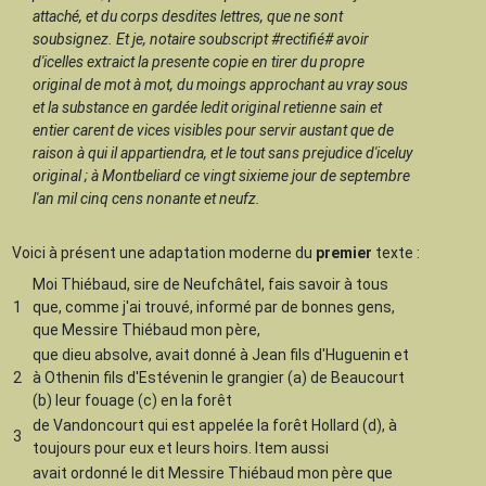
attaché, et du corps desdites lettres, que ne sont
soubsignez. Et je, notaire soubscript #rectifié# avoir
d'icelles extraict la presente copie en tirer du propre
original de mot à mot, du moings approchant au vray sous
et la substance en gardée ledit original retienne sain et
entier carent de vices visibles pour servir austant que de
raison à qui il appartiendra, et le tout sans prejudice d'iceluy
original ; à Montbeliard ce vingt sixieme jour de septembre
l'an mil cinq cens nonante et neufz.
Voici à présent une adaptation moderne du
premier
texte :
Moi Thiébaud, sire de Neufchâtel, fais savoir à tous
1
que, comme j'ai trouvé, informé par de bonnes gens,
que Messire Thiébaud mon père,
que dieu absolve, avait donné à Jean fils d'Huguenin et
2
à Othenin fils d'Estévenin le grangier (a) de Beaucourt
(b) leur fouage (c) en la forêt
de Vandoncourt qui est appelée la forêt Hollard (d), à
3
toujours pour eux et leurs hoirs. Item aussi
avait ordonné le dit Messire Thiébaud mon père que