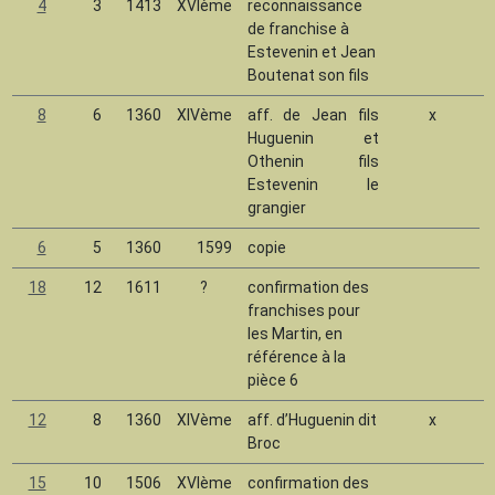
4
3
1413
XVIème
reconnaissance
de franchise à
Estevenin et Jean
Boutenat son fils
8
6
1360
XIVème
aff. de Jean fils
x
Huguenin et
Othenin fils
Estevenin le
grangier
6
5
1360
1599
copie
18
12
1611
?
confirmation des
franchises pour
les Martin, en
référence à la
pièce 6
12
8
1360
XIVème
aff. d’Huguenin dit
x
Broc
15
10
1506
XVIème
confirmation des