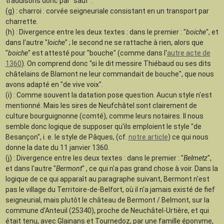
traduisons donc par "sauf".
(g) : charroi : corvée seigneuriale consistant en un transport par
charrette.
(h) : Divergence entre les deux textes : dans le premier : "
boiche
", et
dans l'autre "
loiche
" ; le second ne se rattache à rien, alors que
"
boiche
" est attesté pour "bouche" (comme dans l'
autre acte de
1360
). On comprend donc "si le dit messire Thiébaud ou ses dits
châtelains de Blamont ne leur commandait de bouche", que nous
avons adapté en "de vive voix".
(i) : Comme souvent la datation pose question. Aucun style n'est
mentionné. Mais les sires de Neufchâtel sont clairement de
culture bourguignonne (comté), comme leurs notaires. Il nous
semble donc logique de supposer qu'ils emploient le style "de
Besançon", i. e. le style de Pâques, (cf.
notre article
) ce qui nous
donne la date du 11 janvier 1360.
(j) : Divergence entre les deux textes : dans le premier : "
Belmetz
",
et dans l'autre "
Bermont
" , ce qui n'a pas grand chose à voir. Dans la
logique de ce qui apparaît au paragraphe suivant, Bermont n'est
pas le village du Territoire-de-Belfort, où il n'a jamais existé de fief
seigneurial, mais plutôt le château de Bermont / Belmont, sur la
commune d'Anteuil (25340), proche de Neuchâtel-Urtière, et qui
était tenu, avec Glainans et Tournedoz, par une famille éponyme,