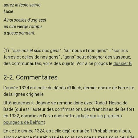
aprez la feste sainte
Lucie.
Ainsi seelles d'ung seel
en cire vierge rompu
à queue pendant.
(1) : "
suis nos et suis nos gens"
: "sur nous et nos gens" = "sur nos
terres et celles de nos gens" ; "gens" peut désigner des vassaux,
des communautés, voire des sujets. Voir à ce propos le
dossier B
.
2-2. Commentaires
L'année 1324 est celle du décès d'Ulrich, dernier comte de Ferrette
de la lignée originelle.
Ultérieurement, Jeanne se remarie donc avec Rudolf-Hesso de
Bade (qui est l'auteur des confirmations des franchises de Belfort
en 1332, comme on l'a vu dans notre
article sur les premiers
bourgeois de Belfort
).
En cette année 1324, est-elle déjà remariée ? Probablement pas,
sinon cet acte n'aurait pas été sous son sceau, mais sous celui de