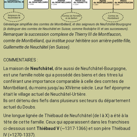
Généalogie simplifiée des comtes de Montbéliard, et des seigneurs de Neufchâtel-Bourgogne
(à distinguer des comtes de Neuchâtel en Suisse, comme Rodolphe III et ses successeurs).
Remarquer la succession complexe de Thierry III de Montfaucon,
comte de Montbéliard, qui institue pour héritière son arrière-petite-fille,
Guillemette de Neuchâtel (en Suisse).
COMMENTAIRES :
La maison de
Neufchâtel
, dite aussi de Neufchâtel-Bourgogne,
est une famille noble qui a possédé des biens et des titres lui
conférant une importance comparable à celle des comtes de
Montbéliard, du moins jusqu'au XIVème siècle. Leur fief éponyme
était le village actuel de Neuchâtel-Urtière.
Ils ont détenu des fiefs dans plusieurs secteurs du département
actuel du Doubs.
Une longue lignée de Thiébaud de Neufchâtel (de I à X) a été à la
tête de cette famille. Ceux qui apparaissent dans les franchises
ci-dessous sont
Thiébaud V
(~1317-1366) et son père Thiébaud
IV (>1270-1337).