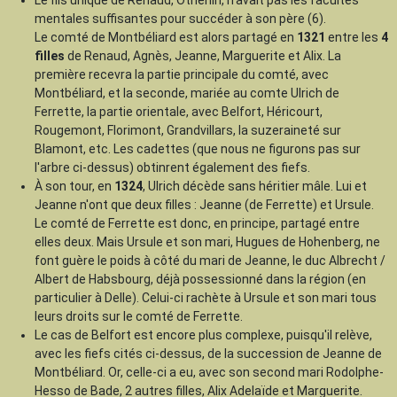
mentales suffisantes pour succéder à son père (6).
Le comté de Montbéliard est alors partagé en
1321
entre les
4
filles
de Renaud, Agnès, Jeanne, Marguerite et Alix. La
première recevra la partie principale du comté, avec
Montbéliard, et la seconde, mariée au comte Ulrich de
Ferrette, la partie orientale, avec Belfort, Héricourt,
Rougemont, Florimont, Grandvillars, la suzeraineté sur
Blamont, etc. Les cadettes (que nous ne figurons pas sur
l'arbre ci-dessus) obtinrent également des fiefs.
À son tour, en
1324
, Ulrich décède sans héritier mâle. Lui et
Jeanne n'ont que deux filles : Jeanne (de Ferrette) et Ursule.
Le comté de Ferrette est donc, en principe, partagé entre
elles deux. Mais Ursule et son mari, Hugues de Hohenberg, ne
font guère le poids à côté du mari de Jeanne, le duc Albrecht /
Albert de Habsbourg, déjà possessionné dans la région (en
particulier à Delle). Celui-ci rachète à Ursule et son mari tous
leurs droits sur le comté de Ferrette.
Le cas de Belfort est encore plus complexe, puisqu'il relève,
avec les fiefs cités ci-dessus, de la succession de Jeanne de
Montbéliard. Or, celle-ci a eu, avec son second mari Rodolphe-
Hesso de Bade, 2 autres filles, Alix Adelaïde et Marguerite.