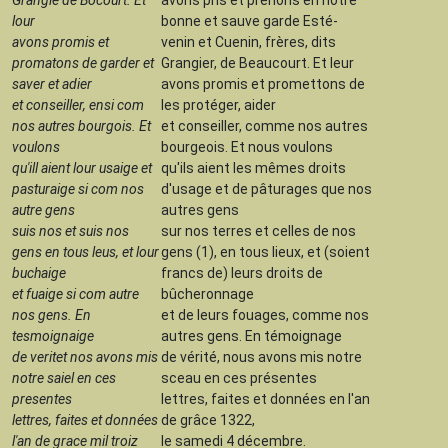
lour
bonne et sauve garde Esté-
avons promis et
venin et Cuenin, frères, dits
promatons de garder et
Grangier, de Beaucourt. Et leur
saver et adier
avons promis et promettons de
et conseiller, ensi com
les protéger, aider
nos autres bourgois. Et
et conseiller, comme nos autres
voulons
bourgeois. Et nous voulons
qu'ill aient lour usaige et
qu'ils aient les mêmes droits
pasturaige si com nos
d'usage et de pâturages que nos
autre gens
autres gens
suis nos et suis nos
sur nos terres et celles de nos
gens en tous leus, et lour
gens (1), en tous lieux, et (soient
buchaige
francs de) leurs droits de
et fuaige si com autre
bûcheronnage
nos gens. En
et de leurs fouages, comme nos
tesmoignaige
autres gens. En témoignage
de veritet nos avons mis
de vérité, nous avons mis notre
notre saiel en ces
sceau en ces présentes
presentes
lettres, faites et données en l'an
lettres, faites et données
de grâce 1322,
l'an de grace mil troiz
le samedi 4 décembre.