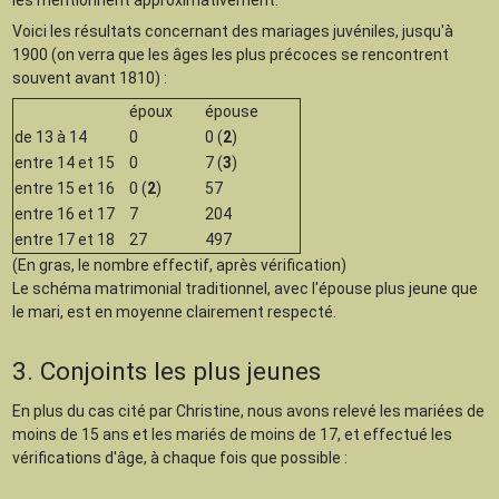
les mentionnent approximativement.
Voici les résultats concernant des mariages juvéniles, jusqu'à
1900 (on verra que les âges les plus précoces se rencontrent
souvent avant 1810) :
époux
épouse
de 13 à 14
0
0 (
2
)
entre 14 et 15
0
7 (
3
)
entre 15 et 16
0 (
2
)
57
entre 16 et 17
7
204
entre 17 et 18
27
497
(En gras, le nombre effectif, après vérification)
Le schéma matrimonial traditionnel, avec l'épouse plus jeune que
le mari, est en moyenne clairement respecté.
3. Conjoints les plus jeunes
En plus du cas cité par Christine, nous avons relevé les mariées de
moins de 15 ans et les mariés de moins de 17, et effectué les
vérifications d'âge, à chaque fois que possible :