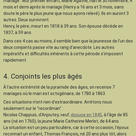
mariage : leur premier enfant, Marie Agathe, naît le 30 novembre, 4
mois et demi après le mariage (Henry a 16 ans et 3 mois, sans
doute le père le plus jeune que nous ayons relevé). Ils en auront 3
autres. Deux survivront.
Henry, le père, meurt en 1818 à 39 ans. Son épouse décède en
1837, à 59 ans.
Dans ces 4 cas au moins, il semble bien que la jeunesse de l'un des
deux conjoints passe vite au rang d'anecdote. Les autres
impératifs et difficultés inhérents à cette période s'imposent
rapidement.
4. Conjoints les plus âgés
À l'autre extrémité de la pyramide des âges, on recense 7
mariages où le mari est octogénaire, de 1780 à 1863.
Ces situations n'ont rien d'extraordinaire. Arrêtons nous
seulement sur le "recordman" :
Nicolas Chappuis, d'Anjoutey, veuf,
épouse en 1845
, à l'âge de 85
ans (né en 1760), la jeune Marie Catherine Merlet, de 64 ans.
La situation est un peu particulière, car à cette occasion, l'époux
reconnait un enfant, Thomas François, né 20 ans plus tôt, alors