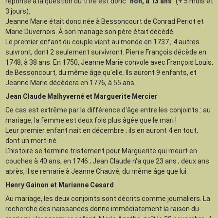
réponse à la question du titre est donc "
non, à 13 ans
" (+ 5 mois et
3 jours).
Jeanne Marie était donc née à Bessoncourt de Conrad Periot et
Marie Duvernois. À son mariage son père était décédé.
Le premier enfant du couple vient au monde en 1737 ; 4 autres
suivront, dont 2 seulement survivront. Pierre François décède en
1748, à 38 ans. En 1750, Jeanne Marie convole avec François Louis,
de Bessoncourt, du même âge qu'elle. Ils auront 9 enfants, et
Jeanne Marie décédera en 1776, à 55 ans.
Jean Claude Malhyverné et Marguerite Mercier
Ce cas est extrême par la différence d'âge entre les conjoints : au
mariage, la femme est deux fois plus âgée que le mari !
Leur premier enfant naît en décembre ; ils en auront 4 en tout,
dont un mort-né.
L'histoire se termine tristement pour Marguerite qui meurt en
couches à 40 ans, en 1746 ; Jean Claude n'a que 23 ans ; deux ans
après, il se remarie à Jeanne Chauvé, du même âge que lui.
Henry Gainon et Marianne Cesard
Au mariage, les deux conjoints sont décrits comme journaliers. La
recherche des naissances donne immédiatement la raison du