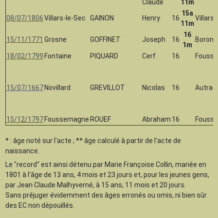
Claude
11m
15a
08/07/1806
Villars-le-Sec
GAINON
Henry
16
Villars
11m
16
15/11/1771
Grosne
GOFFINET
Joseph
16
Boron
1m
18/02/1799
Fontaine
PIQUARD
Cerf
16
Fouss
15/07/1667
Novillard
GREVILLOT
Nicolas
16
Autrag
15/12/1797
Foussemagne
ROUEF
Abraham
16
Fouss
* : âge noté sur l'acte ; ** âge calculé à partir de l'acte de
naissance.
Le "record" est ainsi détenu par Marie Françoise Collin, mariée en
1801 à l'âge de 13 ans, 4 mois et 23 jours et, pour les jeunes gens,
par Jean Claude Malhyverné, à 15 ans, 11 mois et 20 jours.
Sans préjuger évidemment des âges erronés ou omis, ni bien sûr
des EC non dépouillés.