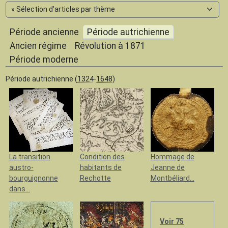
Période ancienne
Période autrichienne
Ancien régime
Révolution à 1871
Période moderne
Période autrichienne (
1324
-
1648
)
La transition
Condition des
Hommage de
austro-
habitants de
Jeanne de
bourguignonne
Rechotte
Montbéliard...
dans...
Voir 75