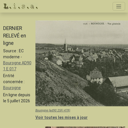
DERNIER
RELEVÉ en
ligne
Source : EC
moderne -
Bourogne AD90
1 E 017
Entité
concernée :
Bourogne
En ligne depuis
le 5 juillet 2026
Bourogne (ad90 25Fi 478)
Voir toutes les mises à jour