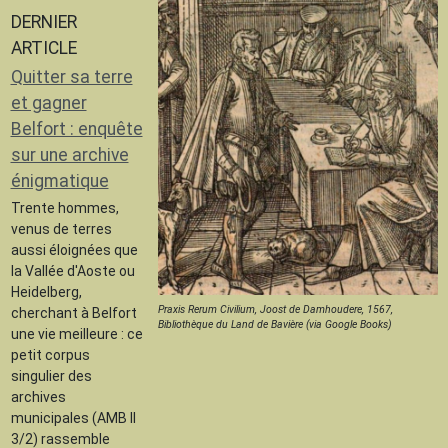
DERNIER
ARTICLE
Quitter sa terre
et gagner
Belfort : enquête
sur une archive
énigmatique
Trente hommes,
venus de terres
aussi éloignées que
la Vallée d'Aoste ou
Heidelberg,
Praxis Rerum Civilium, Joost de Damhoudere, 1567,
cherchant à Belfort
Bibliothèque du Land de Bavière (via Google Books)
une vie meilleure : ce
petit corpus
singulier des
archives
municipales (AMB II
3/2) rassemble